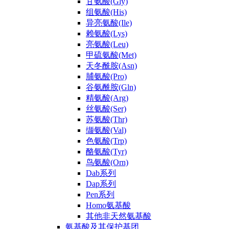
甘氨酸(Gly)
组氨酸(His)
异亮氨酸(Ile)
赖氨酸(Lys)
亮氨酸(Leu)
甲硫氨酸(Met)
天冬酰胺(Asn)
脯氨酸(Pro)
谷氨酰胺(Gln)
精氨酸(Arg)
丝氨酸(Ser)
苏氨酸(Thr)
缬氨酸(Val)
色氨酸(Trp)
酪氨酸(Tyr)
鸟氨酸(Orn)
Dab系列
Dap系列
Pen系列
Homo氨基酸
其他非天然氨基酸
氨基酸及其保护基团