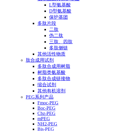
L型氨基酸
D型氨基酸
保护基团
多肽片段
二肽
伪二肽
三肽、四肽
多肽侧链
其他活性物质
肽合成用试剂
多肽合成用树脂
树脂类氨基酸
多肽合成链接物
缩合试剂
其他有机溶剂
PEG系列产品
Fmoc-PEG
Boc-PEG
Cbz-PEG
mPEG
NH2-PEG
Bis-PEG