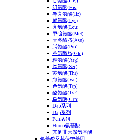
甘氨酸(Gly)
组氨酸(His)
异亮氨酸(Ile)
赖氨酸(Lys)
亮氨酸(Leu)
甲硫氨酸(Met)
天冬酰胺(Asn)
脯氨酸(Pro)
谷氨酰胺(Gln)
精氨酸(Arg)
丝氨酸(Ser)
苏氨酸(Thr)
缬氨酸(Val)
色氨酸(Trp)
酪氨酸(Tyr)
鸟氨酸(Orn)
Dab系列
Dap系列
Pen系列
Homo氨基酸
其他非天然氨基酸
氨基酸及其保护基团