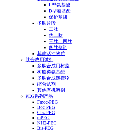
L型氨基酸
D型氨基酸
保护基团
多肽片段
二肽
伪二肽
三肽、四肽
多肽侧链
其他活性物质
肽合成用试剂
多肽合成用树脂
树脂类氨基酸
多肽合成链接物
缩合试剂
其他有机溶剂
PEG系列产品
Fmoc-PEG
Boc-PEG
Cbz-PEG
mPEG
NH2-PEG
Bis-PEG