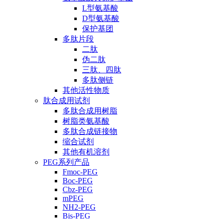
L型氨基酸
D型氨基酸
保护基团
多肽片段
二肽
伪二肽
三肽、四肽
多肽侧链
其他活性物质
肽合成用试剂
多肽合成用树脂
树脂类氨基酸
多肽合成链接物
缩合试剂
其他有机溶剂
PEG系列产品
Fmoc-PEG
Boc-PEG
Cbz-PEG
mPEG
NH2-PEG
Bis-PEG