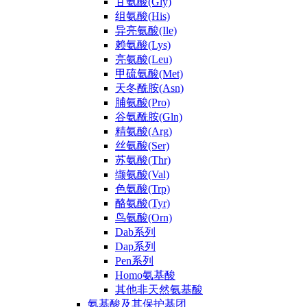
甘氨酸(Gly)
组氨酸(His)
异亮氨酸(Ile)
赖氨酸(Lys)
亮氨酸(Leu)
甲硫氨酸(Met)
天冬酰胺(Asn)
脯氨酸(Pro)
谷氨酰胺(Gln)
精氨酸(Arg)
丝氨酸(Ser)
苏氨酸(Thr)
缬氨酸(Val)
色氨酸(Trp)
酪氨酸(Tyr)
鸟氨酸(Orn)
Dab系列
Dap系列
Pen系列
Homo氨基酸
其他非天然氨基酸
氨基酸及其保护基团