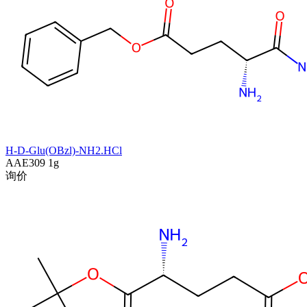
H-D-Glu(OBzl)-NH2.HCl
AAE309
1g
询价