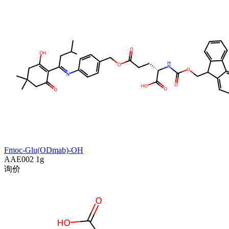
Fmoc-Glu(ODmab)-OH
AAE002
1g
询价