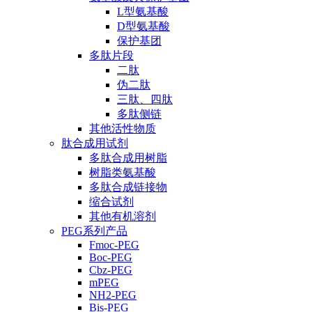
L型氨基酸
D型氨基酸
保护基团
多肽片段
二肽
伪二肽
三肽、四肽
多肽侧链
其他活性物质
肽合成用试剂
多肽合成用树脂
树脂类氨基酸
多肽合成链接物
缩合试剂
其他有机溶剂
PEG系列产品
Fmoc-PEG
Boc-PEG
Cbz-PEG
mPEG
NH2-PEG
Bis-PEG