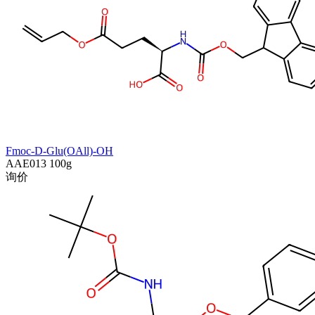
Fmoc-D-Glu(OAll)-OH
AAE013
100g
询价