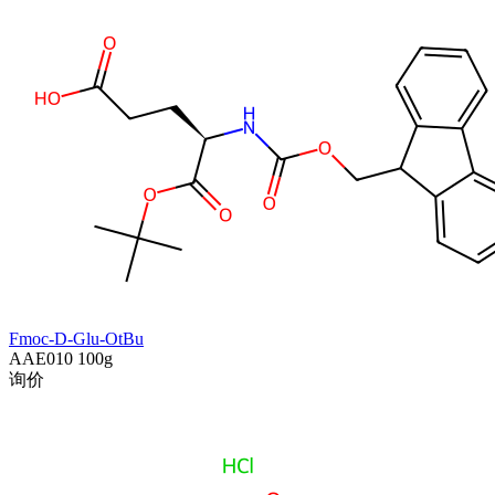
Fmoc-D-Glu-OtBu
AAE010
100g
询价