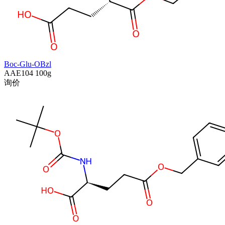
Boc-Glu-OBzl
AAE104
100g
询价