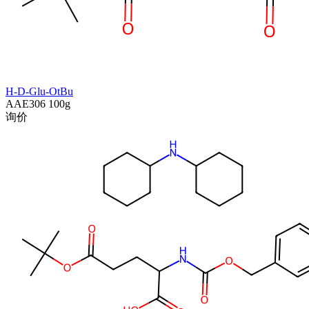
H-D-Glu-OtBu
AAE306
100g
询价