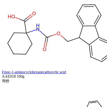
Fmoc-1-aminocyclohexanecarboxylic acid
AAE018
100g
询价