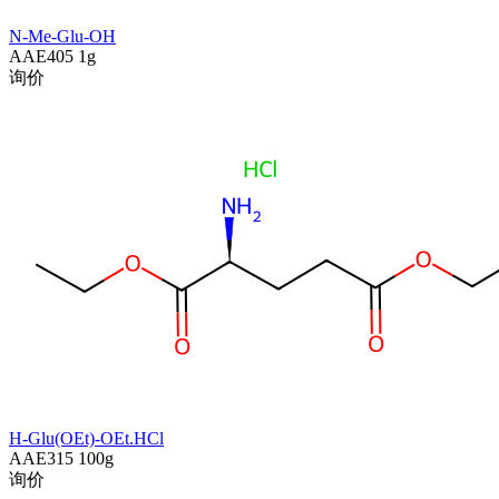
N-Me-Glu-OH
AAE405
1g
询价
H-Glu(OEt)-OEt.HCl
AAE315
100g
询价