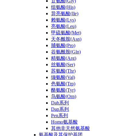
甘氨酸(Gly)
组氨酸(His)
异亮氨酸(Ile)
赖氨酸(Lys)
亮氨酸(Leu)
甲硫氨酸(Met)
天冬酰胺(Asn)
脯氨酸(Pro)
谷氨酰胺(Gln)
精氨酸(Arg)
丝氨酸(Ser)
苏氨酸(Thr)
缬氨酸(Val)
色氨酸(Trp)
酪氨酸(Tyr)
鸟氨酸(Orn)
Dab系列
Dap系列
Pen系列
Homo氨基酸
其他非天然氨基酸
氨基酸及其保护基团