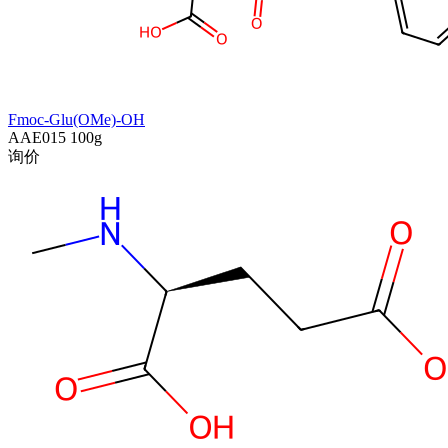
Fmoc-Glu(OMe)-OH
AAE015
100g
询价