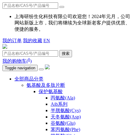
上海研纷生化科技有限公司欢迎您！2024年元月，公司
网站新版上市，我们将继续为全球新老客户提供优质、
便捷的服务。
我的订单
我的收藏
EN
搜索
0
我的购物车(
)
Toggle navigation
全部商品分类
氨基酸及多肽片断
保护氨基酸
丙氨酸(Ala)
Aib系列
半胱氨酸(Cys)
天冬氨酸(Asp)
谷氨酸(Glu)
苯丙氨酸(Phe)