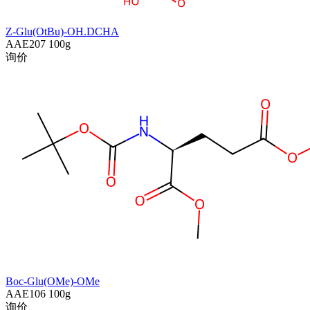
Z-Glu(OtBu)-OH.DCHA
AAE207
100g
询价
Boc-Glu(OMe)-OMe
AAE106
100g
询价