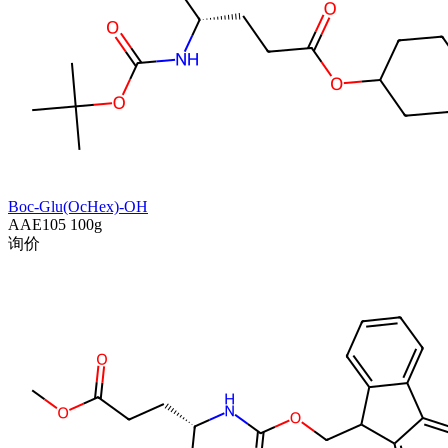
Boc-Glu(OcHex)-OH
AAE105
100g
询价