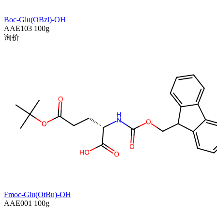
Boc-Glu(OBzl)-OH
AAE103
100g
询价
Fmoc-Glu(OtBu)-OH
AAE001
100g