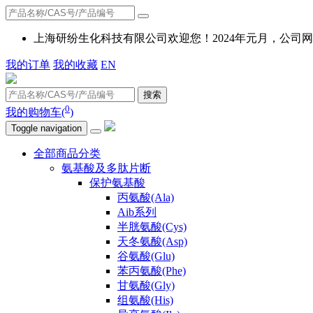
上海研纷生化科技有限公司欢迎您！2024年元月，公
我的订单
我的收藏
EN
搜索
0
我的购物车(
)
Toggle navigation
全部商品分类
氨基酸及多肽片断
保护氨基酸
丙氨酸(Ala)
Aib系列
半胱氨酸(Cys)
天冬氨酸(Asp)
谷氨酸(Glu)
苯丙氨酸(Phe)
甘氨酸(Gly)
组氨酸(His)