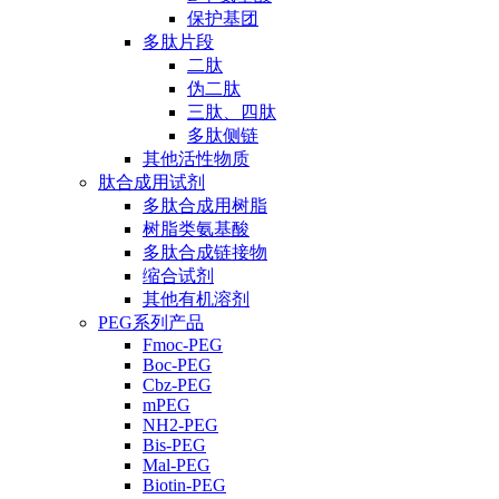
保护基团
多肽片段
二肽
伪二肽
三肽、四肽
多肽侧链
其他活性物质
肽合成用试剂
多肽合成用树脂
树脂类氨基酸
多肽合成链接物
缩合试剂
其他有机溶剂
PEG系列产品
Fmoc-PEG
Boc-PEG
Cbz-PEG
mPEG
NH2-PEG
Bis-PEG
Mal-PEG
Biotin-PEG