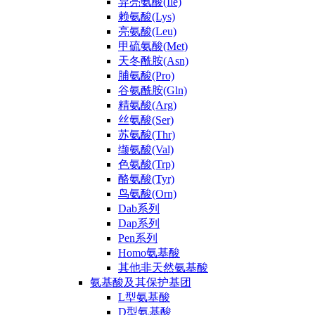
异亮氨酸(Ile)
赖氨酸(Lys)
亮氨酸(Leu)
甲硫氨酸(Met)
天冬酰胺(Asn)
脯氨酸(Pro)
谷氨酰胺(Gln)
精氨酸(Arg)
丝氨酸(Ser)
苏氨酸(Thr)
缬氨酸(Val)
色氨酸(Trp)
酪氨酸(Tyr)
鸟氨酸(Orn)
Dab系列
Dap系列
Pen系列
Homo氨基酸
其他非天然氨基酸
氨基酸及其保护基团
L型氨基酸
D型氨基酸