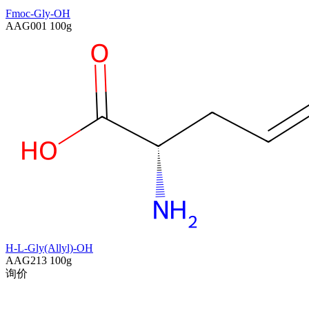
Fmoc-Gly-OH
AAG001
100g
H-L-Gly(Allyl)-OH
AAG213
100g
询价