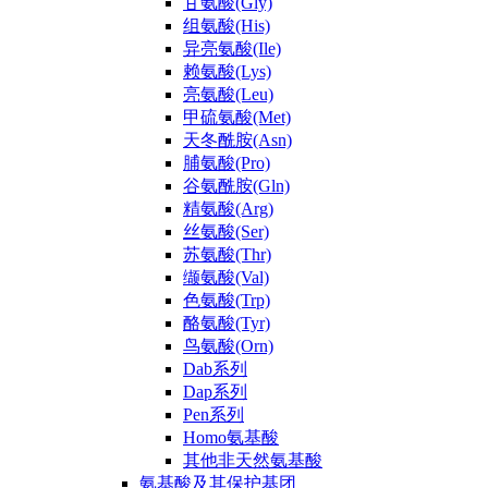
甘氨酸(Gly)
组氨酸(His)
异亮氨酸(Ile)
赖氨酸(Lys)
亮氨酸(Leu)
甲硫氨酸(Met)
天冬酰胺(Asn)
脯氨酸(Pro)
谷氨酰胺(Gln)
精氨酸(Arg)
丝氨酸(Ser)
苏氨酸(Thr)
缬氨酸(Val)
色氨酸(Trp)
酪氨酸(Tyr)
鸟氨酸(Orn)
Dab系列
Dap系列
Pen系列
Homo氨基酸
其他非天然氨基酸
氨基酸及其保护基团