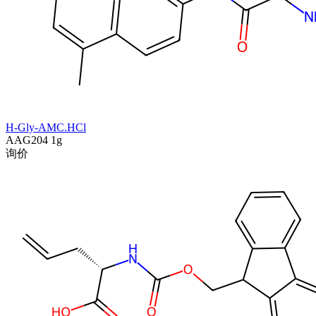
H-Gly-AMC.HCl
AAG204
1g
询价