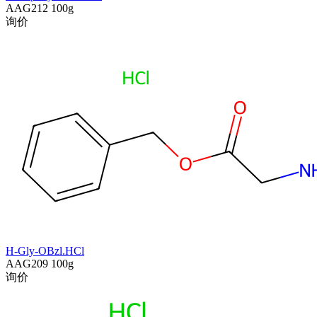
AAG212
100g
询价
H-Gly-OBzl.HCl
AAG209
100g
询价