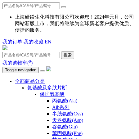
上海研纷生化科技有限公司欢迎您！2024年元月，公司
网站新版上市，我们将继续为全球新老客户提供优质、
便捷的服务。
我的订单
我的收藏
EN
搜索
0
我的购物车(
)
Toggle navigation
全部商品分类
氨基酸及多肽片断
保护氨基酸
丙氨酸(Ala)
Aib系列
半胱氨酸(Cys)
天冬氨酸(Asp)
谷氨酸(Glu)
苯丙氨酸(Phe)