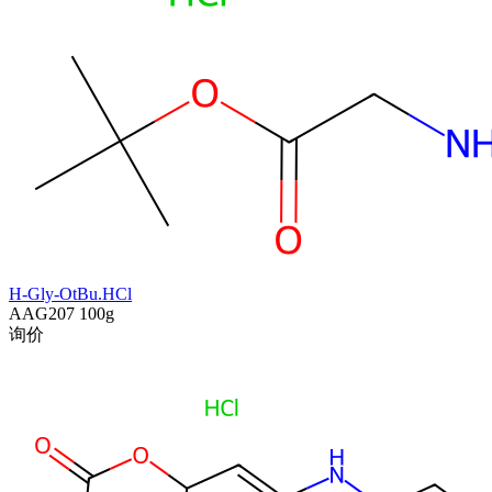
H-Gly-OtBu.HCl
AAG207
100g
询价