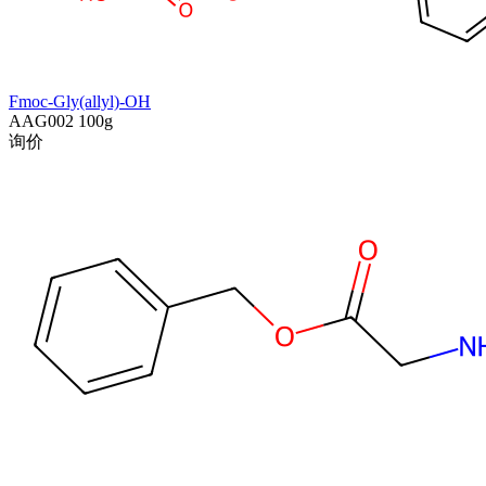
Fmoc-Gly(allyl)-OH
AAG002
100g
询价