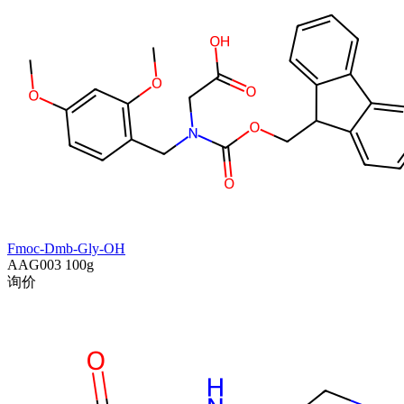
Fmoc-Dmb-Gly-OH
AAG003
100g
询价