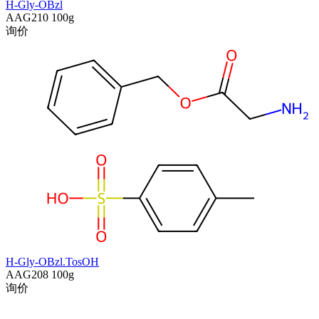
H-Gly-OBzl
AAG210
100g
询价
H-Gly-OBzl.TosOH
AAG208
100g
询价