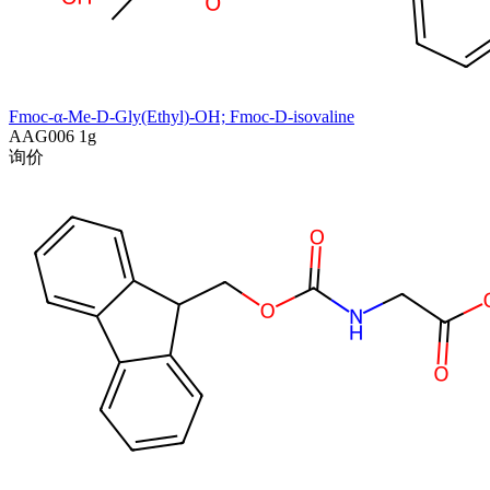
Fmoc-α-Me-D-Gly(Ethyl)-OH; Fmoc-D-isovaline
AAG006
1g
询价