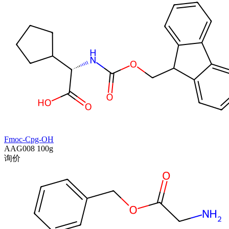
Fmoc-Cpg-OH
AAG008
100g
询价