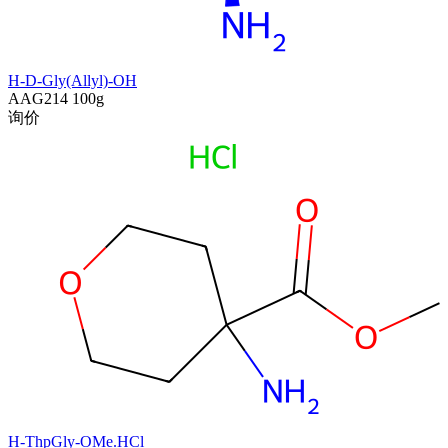
H-D-Gly(Allyl)-OH
AAG214
100g
询价
H-ThpGly-OMe.HCl