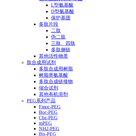
L型氨基酸
D型氨基酸
保护基团
多肽片段
二肽
伪二肽
三肽、四肽
多肽侧链
其他活性物质
肽合成用试剂
多肽合成用树脂
树脂类氨基酸
多肽合成链接物
缩合试剂
其他有机溶剂
PEG系列产品
Fmoc-PEG
Boc-PEG
Cbz-PEG
mPEG
NH2-PEG
Bis-PEG