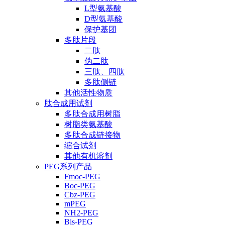
L型氨基酸
D型氨基酸
保护基团
多肽片段
二肽
伪二肽
三肽、四肽
多肽侧链
其他活性物质
肽合成用试剂
多肽合成用树脂
树脂类氨基酸
多肽合成链接物
缩合试剂
其他有机溶剂
PEG系列产品
Fmoc-PEG
Boc-PEG
Cbz-PEG
mPEG
NH2-PEG
Bis-PEG