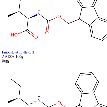
Fmoc-D-Allo-Ile-OH
AAI003
100g
询价