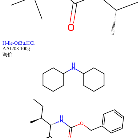
H-Ile-OtBu.HCl
AAI203
100g
询价