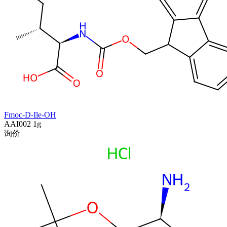
Fmoc-D-Ile-OH
AAI002
1g
询价