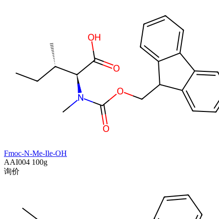
Fmoc-N-Me-Ile-OH
AAI004
100g
询价