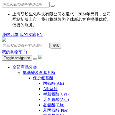
上海研纷生化科技有限公司欢迎您！2024年元月，公司
网站新版上市，我们将继续为全球新老客户提供优质、
便捷的服务。
我的订单
我的收藏
EN
搜索
0
我的购物车(
)
Toggle navigation
全部商品分类
氨基酸及多肽片断
保护氨基酸
丙氨酸(Ala)
Aib系列
半胱氨酸(Cys)
天冬氨酸(Asp)
谷氨酸(Glu)
苯丙氨酸(Phe)