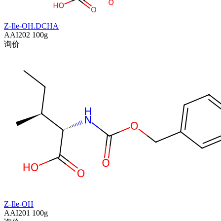
Z-Ile-OH.DCHA
AAI202
100g
询价
Z-Ile-OH
AAI201
100g