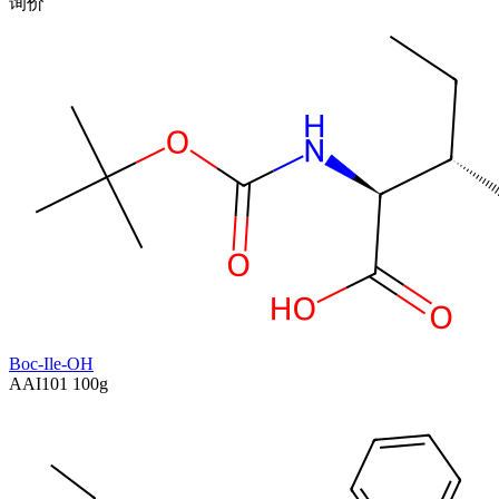
询价
Boc-Ile-OH
AAI101
100g