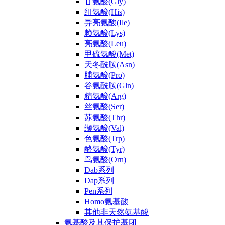
甘氨酸(Gly)
组氨酸(His)
异亮氨酸(Ile)
赖氨酸(Lys)
亮氨酸(Leu)
甲硫氨酸(Met)
天冬酰胺(Asn)
脯氨酸(Pro)
谷氨酰胺(Gln)
精氨酸(Arg)
丝氨酸(Ser)
苏氨酸(Thr)
缬氨酸(Val)
色氨酸(Trp)
酪氨酸(Tyr)
鸟氨酸(Orn)
Dab系列
Dap系列
Pen系列
Homo氨基酸
其他非天然氨基酸
氨基酸及其保护基团