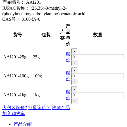
产品编号：
AAI201
IUPAC名称：
(2S,3S)-3-methyl-2-
(phenylmethoxycarbonylamino)pentanoic acid
CAS号：
3160-59-6
产
库
品
货号
包装
数量
存
单
价
-
询
AAI201-25g
25g
价
+
-
询
AAI201-100g
100g
价
+
-
询
AAI201-1kg
1kg
价
+
大包装询价?
批量询价？
收藏产品
加入购物车
产品介绍