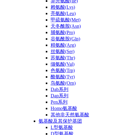
异亮氨酸(Ile)
赖氨酸(Lys)
亮氨酸(Leu)
甲硫氨酸(Met)
天冬酰胺(Asn)
脯氨酸(Pro)
谷氨酰胺(Gln)
精氨酸(Arg)
丝氨酸(Ser)
苏氨酸(Thr)
缬氨酸(Val)
色氨酸(Trp)
酪氨酸(Tyr)
鸟氨酸(Orn)
Dab系列
Dap系列
Pen系列
Homo氨基酸
其他非天然氨基酸
氨基酸及其保护基团
L型氨基酸
D型氨基酸