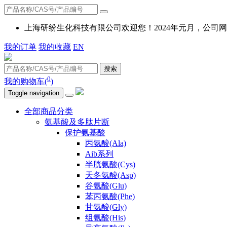
上海研纷生化科技有限公司欢迎您！2024年元月，公
我的订单
我的收藏
EN
搜索
0
我的购物车(
)
Toggle navigation
全部商品分类
氨基酸及多肽片断
保护氨基酸
丙氨酸(Ala)
Aib系列
半胱氨酸(Cys)
天冬氨酸(Asp)
谷氨酸(Glu)
苯丙氨酸(Phe)
甘氨酸(Gly)
组氨酸(His)