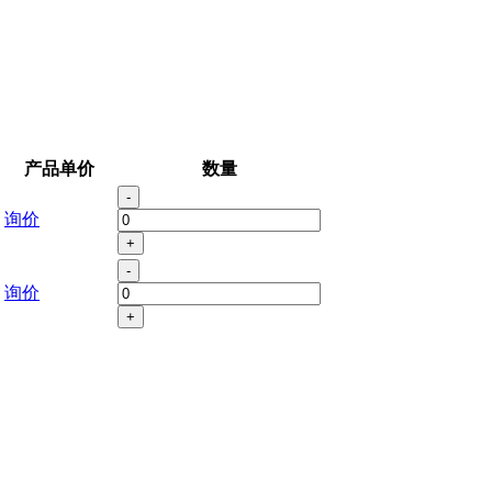
产品单价
数量
-
询价
+
-
询价
+