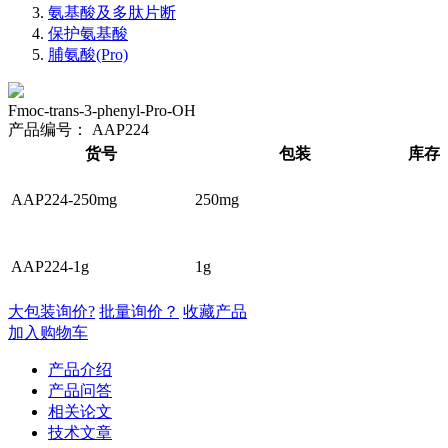
氨基酸及多肽片断
保护氨基酸
脯氨酸(Pro)
Fmoc-trans-3-phenyl-Pro-OH
产品编号：
AAP224
货号
包装
库存
AAP224-250mg
250mg
AAP224-1g
1g
大包装询价?
批量询价？
收藏产品
加入购物车
产品介绍
产品问答
相关论文
技术文章