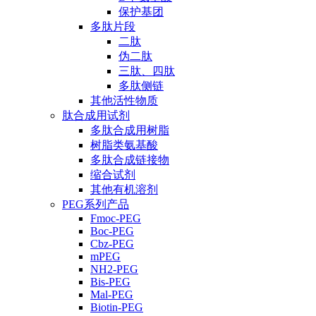
保护基团
多肽片段
二肽
伪二肽
三肽、四肽
多肽侧链
其他活性物质
肽合成用试剂
多肽合成用树脂
树脂类氨基酸
多肽合成链接物
缩合试剂
其他有机溶剂
PEG系列产品
Fmoc-PEG
Boc-PEG
Cbz-PEG
mPEG
NH2-PEG
Bis-PEG
Mal-PEG
Biotin-PEG