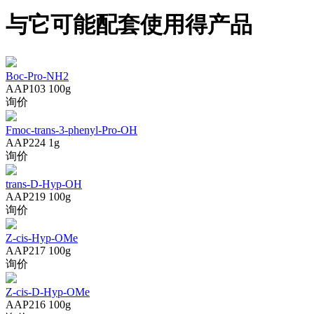
与它可能配套使用得产品
Boc-Pro-NH2
AAP103
100g
询价
Fmoc-trans-3-phenyl-Pro-OH
AAP224
1g
询价
trans-D-Hyp-OH
AAP219
100g
询价
Z-cis-Hyp-OMe
AAP217
100g
询价
Z-cis-D-Hyp-OMe
AAP216
100g