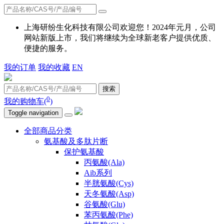
上海研纷生化科技有限公司欢迎您！2024年元月，公司
网站新版上市，我们将继续为全球新老客户提供优质、
便捷的服务。
我的订单
我的收藏
EN
搜索
0
我的购物车(
)
Toggle navigation
全部商品分类
氨基酸及多肽片断
保护氨基酸
丙氨酸(Ala)
Aib系列
半胱氨酸(Cys)
天冬氨酸(Asp)
谷氨酸(Glu)
苯丙氨酸(Phe)