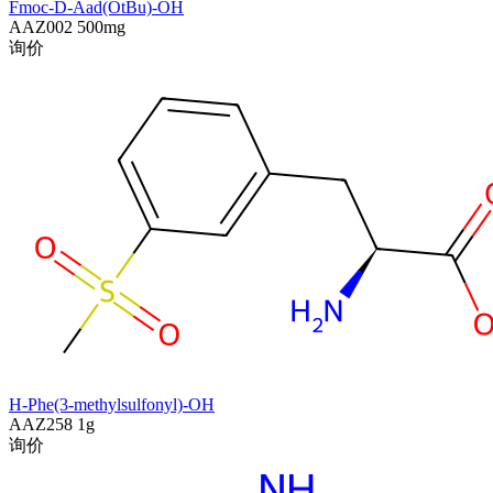
Fmoc-D-Aad(OtBu)-OH
AAZ002
500mg
询价
H-Phe(3-methylsulfonyl)-OH
AAZ258
1g
询价