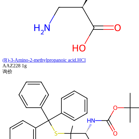
(R)-3-Amino-2-methylpropanoic acid.HCl
AAZ228
1g
询价