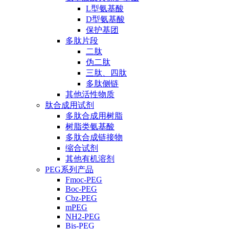
L型氨基酸
D型氨基酸
保护基团
多肽片段
二肽
伪二肽
三肽、四肽
多肽侧链
其他活性物质
肽合成用试剂
多肽合成用树脂
树脂类氨基酸
多肽合成链接物
缩合试剂
其他有机溶剂
PEG系列产品
Fmoc-PEG
Boc-PEG
Cbz-PEG
mPEG
NH2-PEG
Bis-PEG