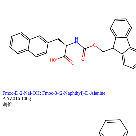
Fmoc-D-2-Nal-OH; Fmoc-3-(2-Naphthyl)-D-Alanine
AAZ016
100g
询价