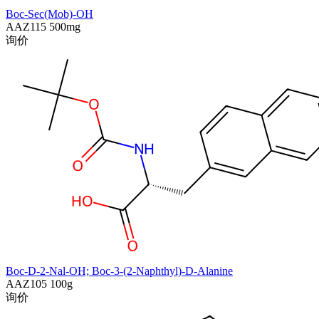
Boc-Sec(Mob)-OH
AAZ115
500mg
询价
Boc-D-2-Nal-OH; Boc-3-(2-Naphthyl)-D-Alanine
AAZ105
100g
询价