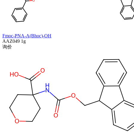
Fmoc-PNA-A(Bhoc)-OH
AAZ049
1g
询价