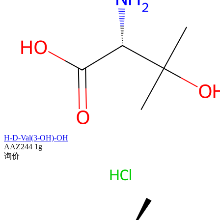
H-D-Val(3-OH)-OH
AAZ244
1g
询价