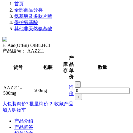
首页
全部商品分类
氨基酸及多肽片断
保护氨基酸
其他非天然氨基酸
H-Aad(OtBu)-OtBu.HCl
产品编号：
AAZ211
产
库
品
货号
包装
数量
存
单
价
-
询
AAZ211-
500mg
500mg
价
+
大包装询价?
批量询价？
收藏产品
加入购物车
产品介绍
产品问答