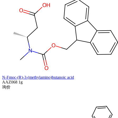
N-Fmoc-(R)-3-(methylamino)butanoic acid
AAZ068
1g
询价