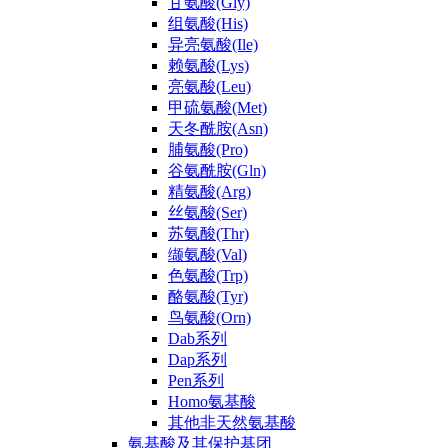
甘氨酸(Gly)
组氨酸(His)
异亮氨酸(Ile)
赖氨酸(Lys)
亮氨酸(Leu)
甲硫氨酸(Met)
天冬酰胺(Asn)
脯氨酸(Pro)
谷氨酰胺(Gln)
精氨酸(Arg)
丝氨酸(Ser)
苏氨酸(Thr)
缬氨酸(Val)
色氨酸(Trp)
酪氨酸(Tyr)
鸟氨酸(Orn)
Dab系列
Dap系列
Pen系列
Homo氨基酸
其他非天然氨基酸
氨基酸及其保护基团