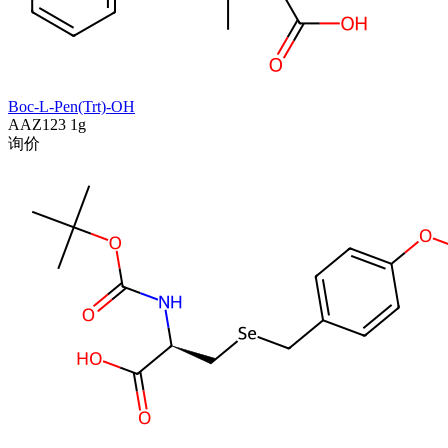
Boc-L-Pen(Trt)-OH
AAZ123
1g
询价