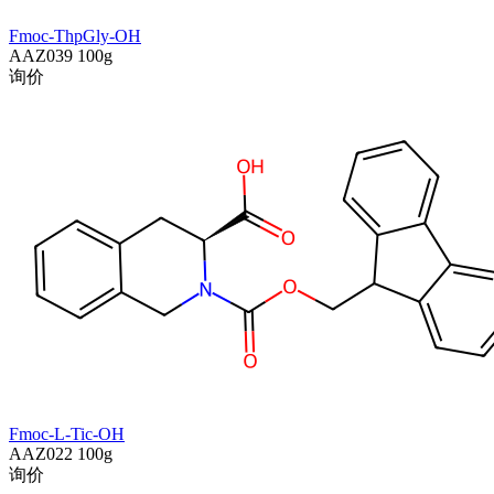
Fmoc-ThpGly-OH
AAZ039
100g
询价
Fmoc-L-Tic-OH
AAZ022
100g
询价