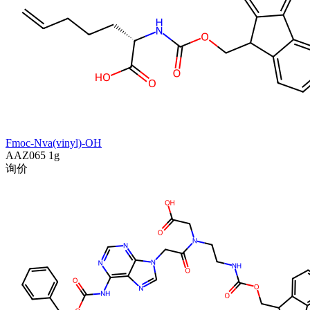
Fmoc-Nva(vinyl)-OH
AAZ065
1g
询价