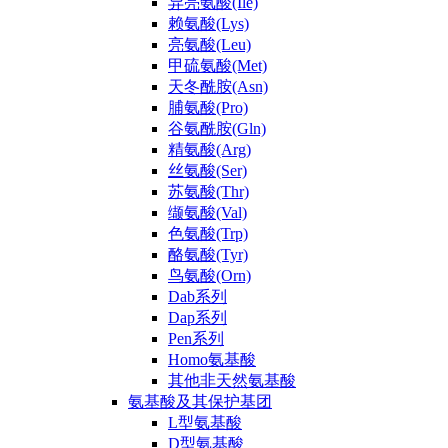
异亮氨酸(Ile)
赖氨酸(Lys)
亮氨酸(Leu)
甲硫氨酸(Met)
天冬酰胺(Asn)
脯氨酸(Pro)
谷氨酰胺(Gln)
精氨酸(Arg)
丝氨酸(Ser)
苏氨酸(Thr)
缬氨酸(Val)
色氨酸(Trp)
酪氨酸(Tyr)
鸟氨酸(Orn)
Dab系列
Dap系列
Pen系列
Homo氨基酸
其他非天然氨基酸
氨基酸及其保护基团
L型氨基酸
D型氨基酸