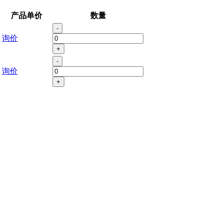
产品单价
数量
-
询价
+
-
询价
+