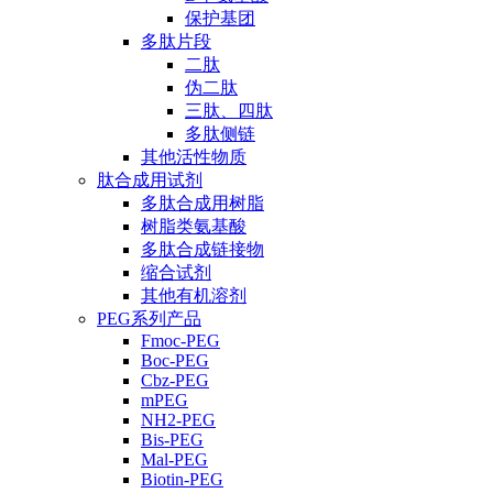
保护基团
多肽片段
二肽
伪二肽
三肽、四肽
多肽侧链
其他活性物质
肽合成用试剂
多肽合成用树脂
树脂类氨基酸
多肽合成链接物
缩合试剂
其他有机溶剂
PEG系列产品
Fmoc-PEG
Boc-PEG
Cbz-PEG
mPEG
NH2-PEG
Bis-PEG
Mal-PEG
Biotin-PEG