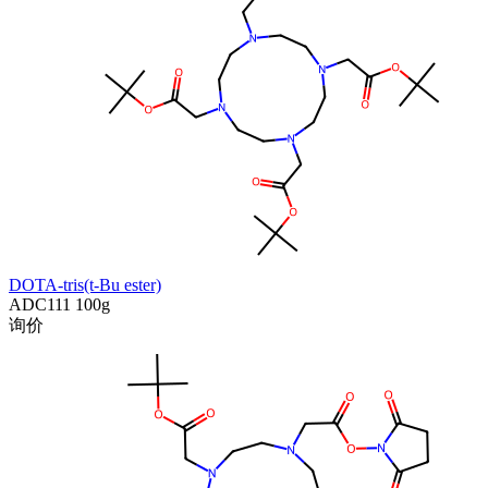
DOTA-tris(t-Bu ester)
ADC111
100g
询价