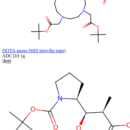
DOTA-mono-NHS tris(t-Bu ester)
ADC110
1g
询价