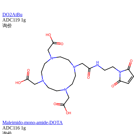
DO2AtBu
ADC119
1g
询价
Maleimido-mono-amide-DOTA
ADC116
1g
询价