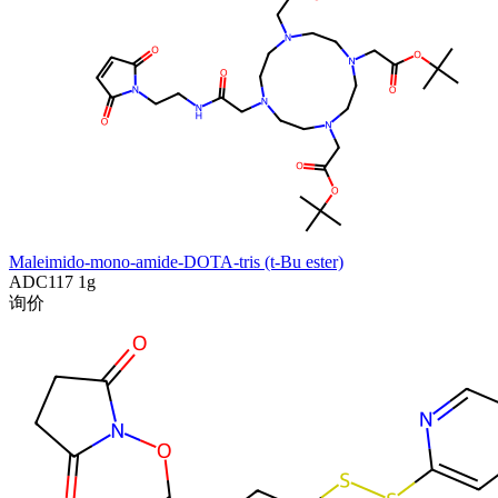
Maleimido-mono-amide-DOTA-tris (t-Bu ester)
ADC117
1g
询价