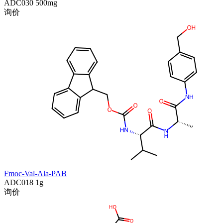
ADC030
500mg
询价
Fmoc-Val-Ala-PAB
ADC018
1g
询价