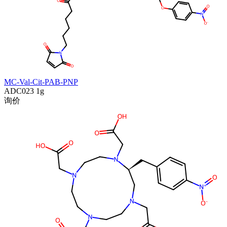
MC-Val-Cit-PAB-PNP
ADC023
1g
询价