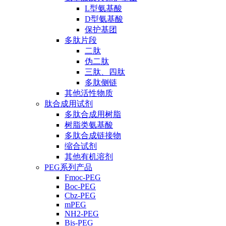
L型氨基酸
D型氨基酸
保护基团
多肽片段
二肽
伪二肽
三肽、四肽
多肽侧链
其他活性物质
肽合成用试剂
多肽合成用树脂
树脂类氨基酸
多肽合成链接物
缩合试剂
其他有机溶剂
PEG系列产品
Fmoc-PEG
Boc-PEG
Cbz-PEG
mPEG
NH2-PEG
Bis-PEG