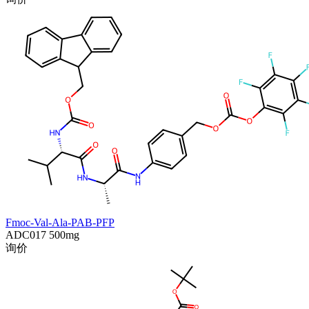
Fmoc-Val-Ala-PAB-PFP
ADC017
500mg
询价