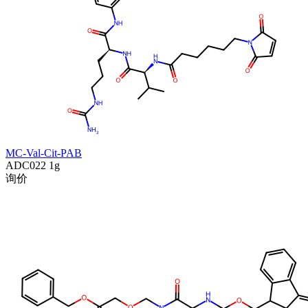
MC-Val-Cit-PAB
ADC022
1g
询价