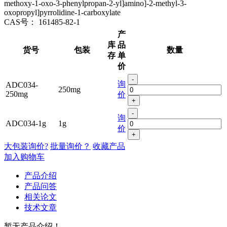
methoxy-1-oxo-3-phenylpropan-2-yl]amino]-2-methyl-3-
oxopropyl]pyrrolidine-1-carboxylate
CAS号：
161485-82-1
产
库
品
货号
包装
数量
存
单
价
-
询
ADC034-
250mg
250mg
价
+
-
询
ADC034-1g
1g
价
+
大包装询价?
批量询价？
收藏产品
加入购物车
产品介绍
产品问答
相关论文
技术文章
暂无产品介绍！