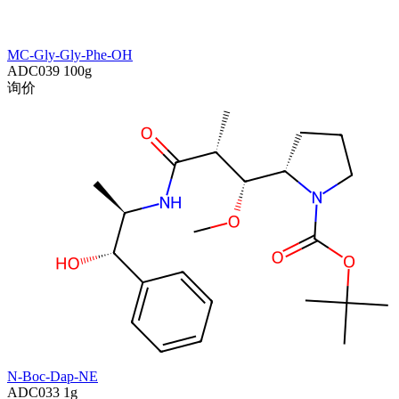
MC-Gly-Gly-Phe-OH
ADC039
100g
询价
N-Boc-Dap-NE
ADC033
1g