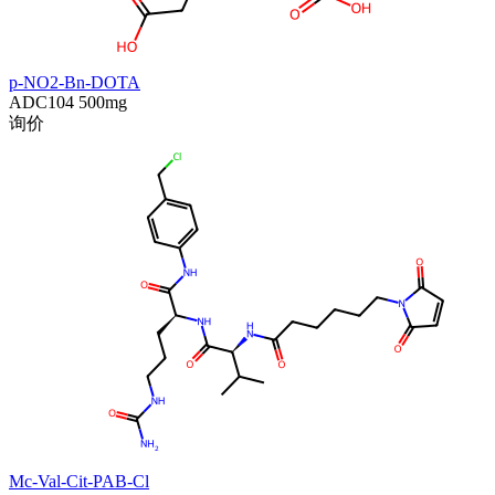
p-NO2-Bn-DOTA
ADC104
500mg
询价
Mc-Val-Cit-PAB-Cl