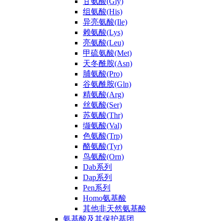
甘氨酸(Gly)
组氨酸(His)
异亮氨酸(Ile)
赖氨酸(Lys)
亮氨酸(Leu)
甲硫氨酸(Met)
天冬酰胺(Asn)
脯氨酸(Pro)
谷氨酰胺(Gln)
精氨酸(Arg)
丝氨酸(Ser)
苏氨酸(Thr)
缬氨酸(Val)
色氨酸(Trp)
酪氨酸(Tyr)
鸟氨酸(Orn)
Dab系列
Dap系列
Pen系列
Homo氨基酸
其他非天然氨基酸
氨基酸及其保护基团