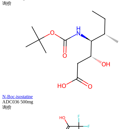
询价
N-Boc-isostatine
ADC036
500mg
询价