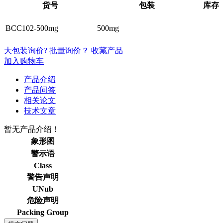
货号
包装
库存
BCC102-500mg
500mg
大包装询价?
批量询价？
收藏产品
加入购物车
产品介绍
产品问答
相关论文
技术文章
暂无产品介绍！
象形图
警示语
Class
警告声明
UNub
危险声明
Packing Group