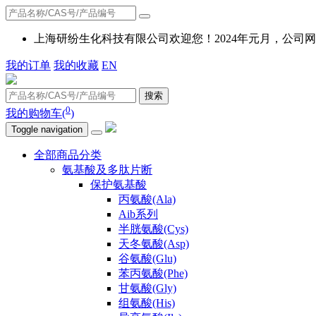
上海研纷生化科技有限公司欢迎您！2024年元月，公
我的订单
我的收藏
EN
搜索
0
我的购物车(
)
Toggle navigation
全部商品分类
氨基酸及多肽片断
保护氨基酸
丙氨酸(Ala)
Aib系列
半胱氨酸(Cys)
天冬氨酸(Asp)
谷氨酸(Glu)
苯丙氨酸(Phe)
甘氨酸(Gly)
组氨酸(His)