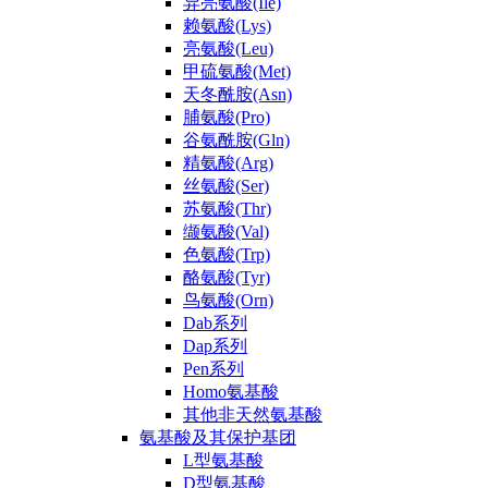
异亮氨酸(Ile)
赖氨酸(Lys)
亮氨酸(Leu)
甲硫氨酸(Met)
天冬酰胺(Asn)
脯氨酸(Pro)
谷氨酰胺(Gln)
精氨酸(Arg)
丝氨酸(Ser)
苏氨酸(Thr)
缬氨酸(Val)
色氨酸(Trp)
酪氨酸(Tyr)
鸟氨酸(Orn)
Dab系列
Dap系列
Pen系列
Homo氨基酸
其他非天然氨基酸
氨基酸及其保护基团
L型氨基酸
D型氨基酸