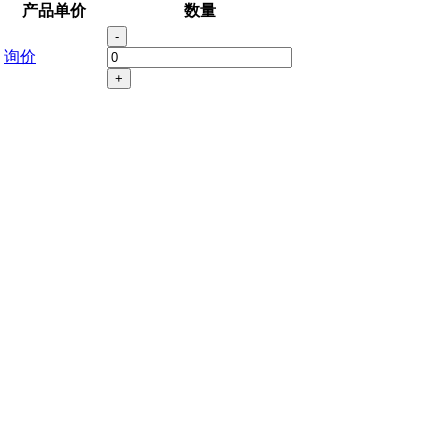
产品单价
数量
-
询价
+