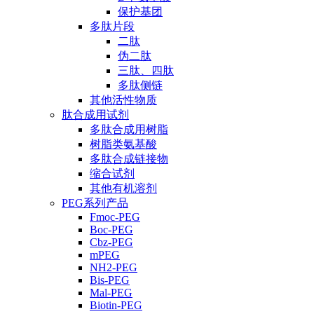
保护基团
多肽片段
二肽
伪二肽
三肽、四肽
多肽侧链
其他活性物质
肽合成用试剂
多肽合成用树脂
树脂类氨基酸
多肽合成链接物
缩合试剂
其他有机溶剂
PEG系列产品
Fmoc-PEG
Boc-PEG
Cbz-PEG
mPEG
NH2-PEG
Bis-PEG
Mal-PEG
Biotin-PEG