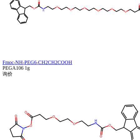
Fmoc-NH-PEG6-CH2CH2COOH
PEGA106
1g
询价