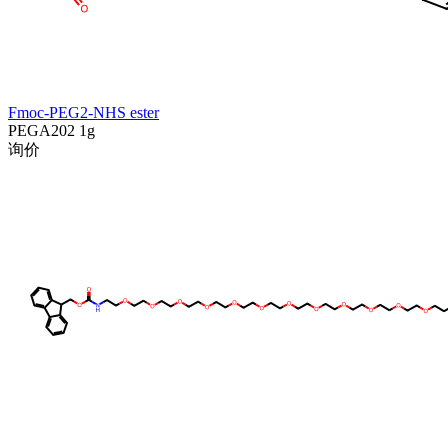
Fmoc-PEG2-NHS ester
PEGA202
1g
询价