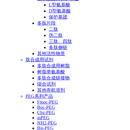
L型氨基酸
D型氨基酸
保护基团
多肽片段
二肽
伪二肽
三肽、四肽
多肽侧链
其他活性物质
肽合成用试剂
多肽合成用树脂
树脂类氨基酸
多肽合成链接物
缩合试剂
其他有机溶剂
PEG系列产品
Fmoc-PEG
Boc-PEG
Cbz-PEG
mPEG
NH2-PEG
Bis-PEG