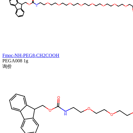
Fmoc-NH-PEG8-CH2COOH
PEGA008
1g
询价