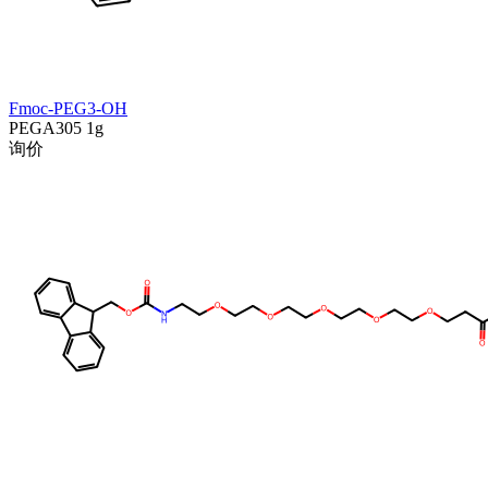
Fmoc-PEG3-OH
PEGA305
1g
询价