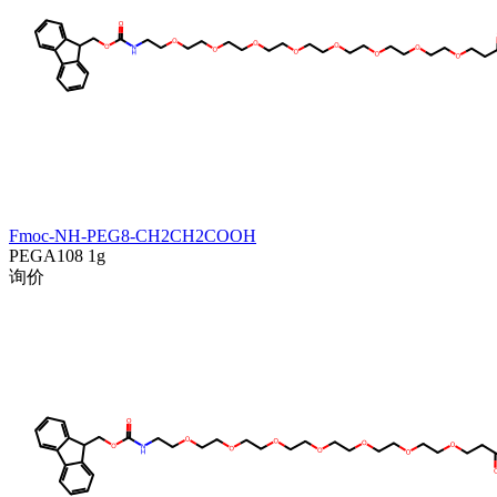
Fmoc-NH-PEG8-CH2CH2COOH
PEGA108
1g
询价