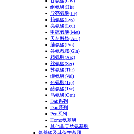
甘氨酸(Gly)
组氨酸(His)
异亮氨酸(Ile)
赖氨酸(Lys)
亮氨酸(Leu)
甲硫氨酸(Met)
天冬酰胺(Asn)
脯氨酸(Pro)
谷氨酰胺(Gln)
精氨酸(Arg)
丝氨酸(Ser)
苏氨酸(Thr)
缬氨酸(Val)
色氨酸(Trp)
酪氨酸(Tyr)
鸟氨酸(Orn)
Dab系列
Dap系列
Pen系列
Homo氨基酸
其他非天然氨基酸
氨基酸及其保护基团