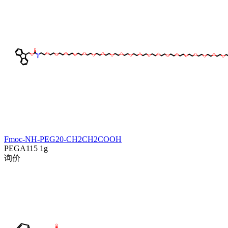
Fmoc-NH-PEG20-CH2CH2COOH
PEGA115
1g
询价