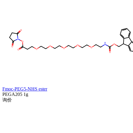
Fmoc-PEG5-NHS ester
PEGA205
1g
询价