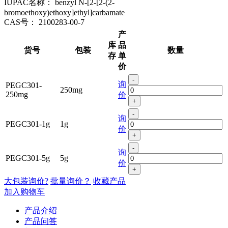
IUPAC名称：
benzyl N-[2-[2-(2-
bromoethoxy)ethoxy]ethyl]carbamate
CAS号：
2100283-00-7
产
库
品
货号
包装
数量
存
单
价
-
询
PEGC301-
250mg
250mg
价
+
-
询
PEGC301-1g
1g
价
+
-
询
PEGC301-5g
5g
价
+
大包装询价?
批量询价？
收藏产品
加入购物车
产品介绍
产品问答