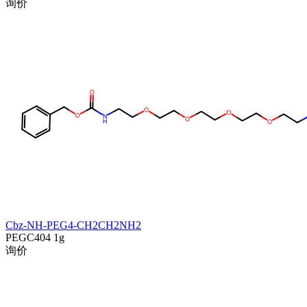
询价
Cbz-NH-PEG4-CH2CH2NH2
PEGC404
1g
询价