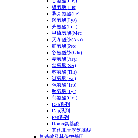
甘氨酸(Gly)
组氨酸(His)
异亮氨酸(Ile)
赖氨酸(Lys)
亮氨酸(Leu)
甲硫氨酸(Met)
天冬酰胺(Asn)
脯氨酸(Pro)
谷氨酰胺(Gln)
精氨酸(Arg)
丝氨酸(Ser)
苏氨酸(Thr)
缬氨酸(Val)
色氨酸(Trp)
酪氨酸(Tyr)
鸟氨酸(Orn)
Dab系列
Dap系列
Pen系列
Homo氨基酸
其他非天然氨基酸
氨基酸及其保护基团