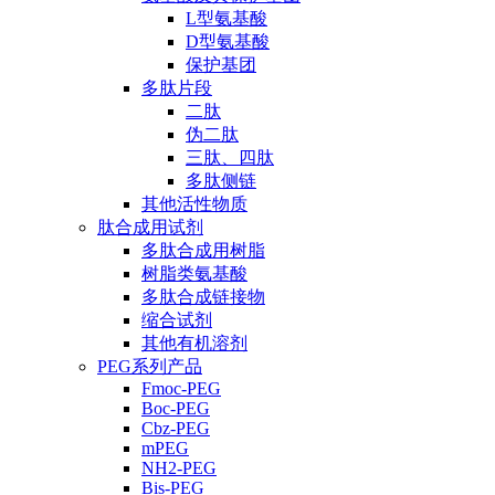
L型氨基酸
D型氨基酸
保护基团
多肽片段
二肽
伪二肽
三肽、四肽
多肽侧链
其他活性物质
肽合成用试剂
多肽合成用树脂
树脂类氨基酸
多肽合成链接物
缩合试剂
其他有机溶剂
PEG系列产品
Fmoc-PEG
Boc-PEG
Cbz-PEG
mPEG
NH2-PEG
Bis-PEG