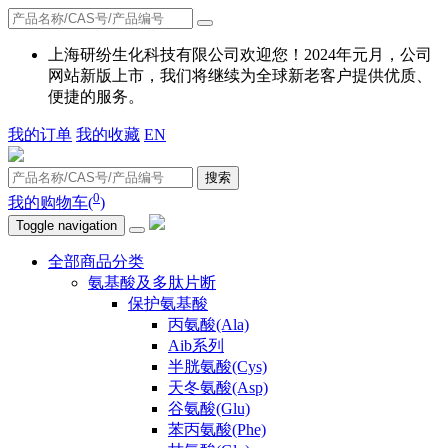
上海研纷生化科技有限公司欢迎您！2024年元月，公司
网站新版上市，我们将继续为全球新老客户提供优质、
便捷的服务。
我的订单
我的收藏
EN
搜索
0
我的购物车(
)
Toggle navigation
全部商品分类
氨基酸及多肽片断
保护氨基酸
丙氨酸(Ala)
Aib系列
半胱氨酸(Cys)
天冬氨酸(Asp)
谷氨酸(Glu)
苯丙氨酸(Phe)