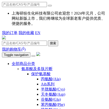
上海研纷生化科技有限公司欢迎您！2024年元月，公司
网站新版上市，我们将继续为全球新老客户提供优质、
便捷的服务。
我的订单
我的收藏
EN
搜索
0
我的购物车(
)
Toggle navigation
全部商品分类
氨基酸及多肽片断
保护氨基酸
丙氨酸(Ala)
Aib系列
半胱氨酸(Cys)
天冬氨酸(Asp)
谷氨酸(Glu)
苯丙氨酸(Phe)