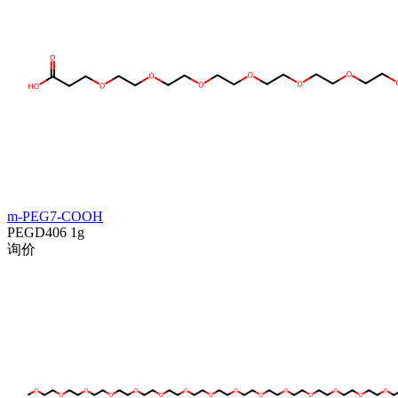
m-PEG7-COOH
PEGD406
1g
询价