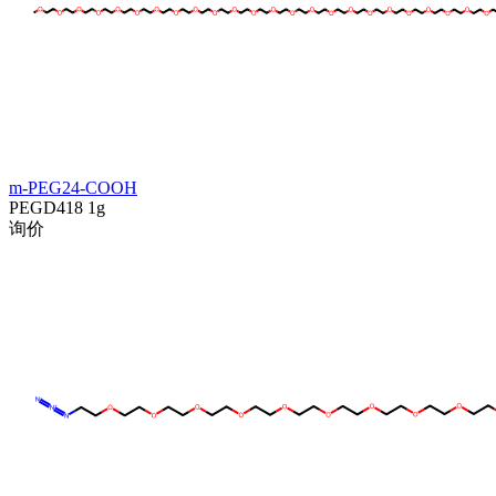
m-PEG24-COOH
PEGD418
1g
询价