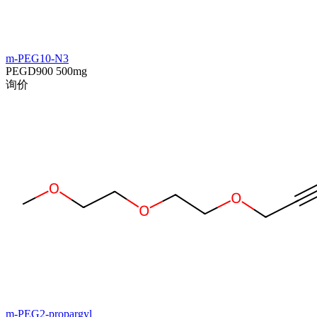
m-PEG10-N3
PEGD900
500mg
询价
m-PEG2-propargyl