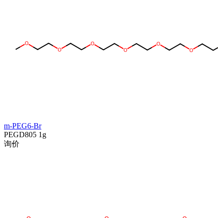
m-PEG6-Br
PEGD805
1g
询价