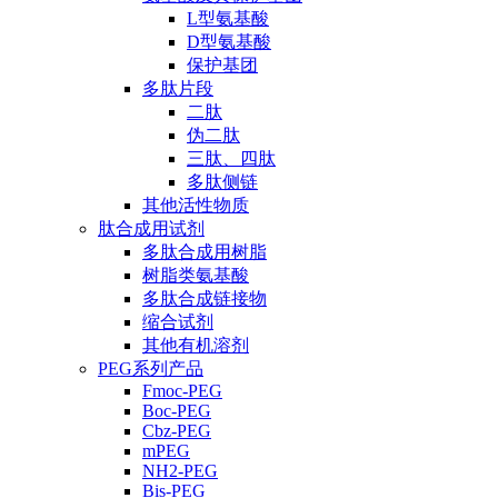
L型氨基酸
D型氨基酸
保护基团
多肽片段
二肽
伪二肽
三肽、四肽
多肽侧链
其他活性物质
肽合成用试剂
多肽合成用树脂
树脂类氨基酸
多肽合成链接物
缩合试剂
其他有机溶剂
PEG系列产品
Fmoc-PEG
Boc-PEG
Cbz-PEG
mPEG
NH2-PEG
Bis-PEG