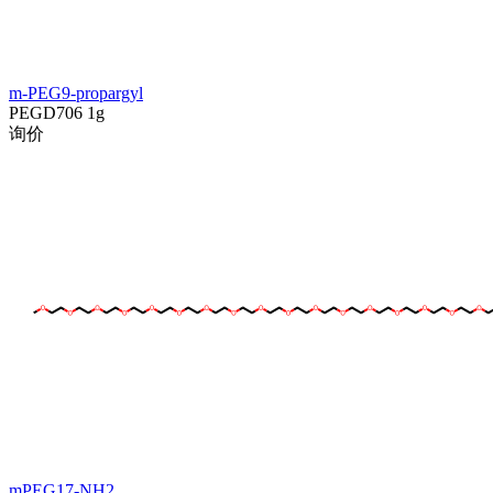
m-PEG9-propargyl
PEGD706
1g
询价
mPEG17-NH2