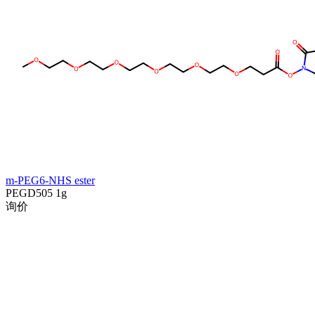
m-PEG6-NHS ester
PEGD505
1g
询价