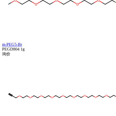
m-PEG5-Br
PEGD804
1g
询价