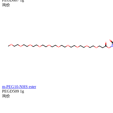
PEGD607
1g
询价
m-PEG10-NHS ester
PEGD509
1g
询价