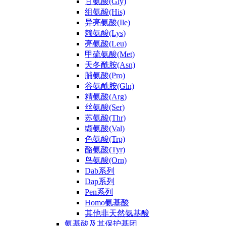
甘氨酸(Gly)
组氨酸(His)
异亮氨酸(Ile)
赖氨酸(Lys)
亮氨酸(Leu)
甲硫氨酸(Met)
天冬酰胺(Asn)
脯氨酸(Pro)
谷氨酰胺(Gln)
精氨酸(Arg)
丝氨酸(Ser)
苏氨酸(Thr)
缬氨酸(Val)
色氨酸(Trp)
酪氨酸(Tyr)
鸟氨酸(Orn)
Dab系列
Dap系列
Pen系列
Homo氨基酸
其他非天然氨基酸
氨基酸及其保护基团