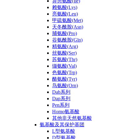
异亮氨酸(Ile)
赖氨酸(Lys)
亮氨酸(Leu)
甲硫氨酸(Met)
天冬酰胺(Asn)
脯氨酸(Pro)
谷氨酰胺(Gln)
精氨酸(Arg)
丝氨酸(Ser)
苏氨酸(Thr)
缬氨酸(Val)
色氨酸(Trp)
酪氨酸(Tyr)
鸟氨酸(Orn)
Dab系列
Dap系列
Pen系列
Homo氨基酸
其他非天然氨基酸
氨基酸及其保护基团
L型氨基酸
D型氨基酸