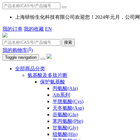
上海研纷生化科技有限公司欢迎您！2024年元月，公
我的订单
我的收藏
EN
搜索
0
我的购物车(
)
Toggle navigation
全部商品分类
氨基酸及多肽片断
保护氨基酸
丙氨酸(Ala)
Aib系列
半胱氨酸(Cys)
天冬氨酸(Asp)
谷氨酸(Glu)
苯丙氨酸(Phe)
甘氨酸(Gly)
组氨酸(His)