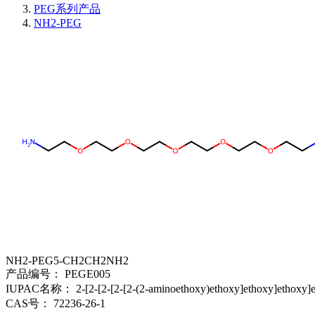
PEG系列产品
NH2-PEG
NH2-PEG5-CH2CH2NH2
产品编号：
PEGE005
IUPAC名称：
2-[2-[2-[2-[2-(2-aminoethoxy)ethoxy]ethoxy]ethoxy]
CAS号：
72236-26-1