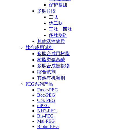
保护基团
多肽片段
二肽
伪二肽
三肽、四肽
多肽侧链
其他活性物质
肽合成用试剂
多肽合成用树脂
树脂类氨基酸
多肽合成链接物
缩合试剂
其他有机溶剂
PEG系列产品
Fmoc-PEG
Boc-PEG
Cbz-PEG
mPEG
NH2-PEG
Bis-PEG
Mal-PEG
Biotin-PEG