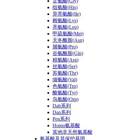
甘氨酸(Gly)
组氨酸(His)
异亮氨酸(Ile)
赖氨酸(Lys)
亮氨酸(Leu)
甲硫氨酸(Met)
天冬酰胺(Asn)
脯氨酸(Pro)
谷氨酰胺(Gln)
精氨酸(Arg)
丝氨酸(Ser)
苏氨酸(Thr)
缬氨酸(Val)
色氨酸(Trp)
酪氨酸(Tyr)
鸟氨酸(Orn)
Dab系列
Dap系列
Pen系列
Homo氨基酸
其他非天然氨基酸
氨基酸及其保护基团