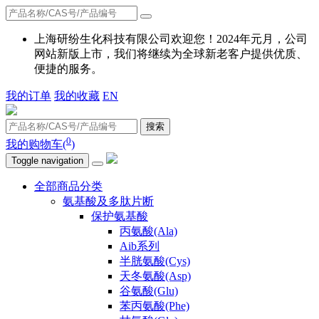
上海研纷生化科技有限公司欢迎您！2024年元月，公司
网站新版上市，我们将继续为全球新老客户提供优质、
便捷的服务。
我的订单
我的收藏
EN
搜索
0
我的购物车(
)
Toggle navigation
全部商品分类
氨基酸及多肽片断
保护氨基酸
丙氨酸(Ala)
Aib系列
半胱氨酸(Cys)
天冬氨酸(Asp)
谷氨酸(Glu)
苯丙氨酸(Phe)