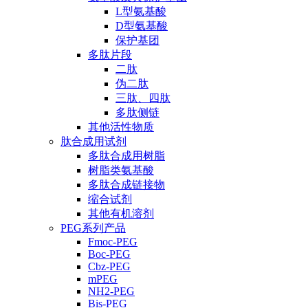
L型氨基酸
D型氨基酸
保护基团
多肽片段
二肽
伪二肽
三肽、四肽
多肽侧链
其他活性物质
肽合成用试剂
多肽合成用树脂
树脂类氨基酸
多肽合成链接物
缩合试剂
其他有机溶剂
PEG系列产品
Fmoc-PEG
Boc-PEG
Cbz-PEG
mPEG
NH2-PEG
Bis-PEG