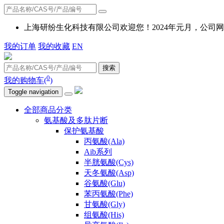
上海研纷生化科技有限公司欢迎您！2024年元月，公
我的订单
我的收藏
EN
搜索
0
我的购物车(
)
Toggle navigation
全部商品分类
氨基酸及多肽片断
保护氨基酸
丙氨酸(Ala)
Aib系列
半胱氨酸(Cys)
天冬氨酸(Asp)
谷氨酸(Glu)
苯丙氨酸(Phe)
甘氨酸(Gly)
组氨酸(His)