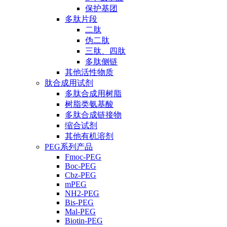
保护基团
多肽片段
二肽
伪二肽
三肽、四肽
多肽侧链
其他活性物质
肽合成用试剂
多肽合成用树脂
树脂类氨基酸
多肽合成链接物
缩合试剂
其他有机溶剂
PEG系列产品
Fmoc-PEG
Boc-PEG
Cbz-PEG
mPEG
NH2-PEG
Bis-PEG
Mal-PEG
Biotin-PEG