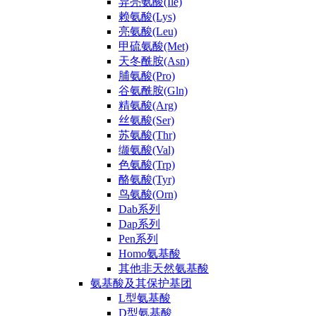
异亮氨酸(Ile)
赖氨酸(Lys)
亮氨酸(Leu)
甲硫氨酸(Met)
天冬酰胺(Asn)
脯氨酸(Pro)
谷氨酰胺(Gln)
精氨酸(Arg)
丝氨酸(Ser)
苏氨酸(Thr)
缬氨酸(Val)
色氨酸(Trp)
酪氨酸(Tyr)
鸟氨酸(Orn)
Dab系列
Dap系列
Pen系列
Homo氨基酸
其他非天然氨基酸
氨基酸及其保护基团
L型氨基酸
D型氨基酸