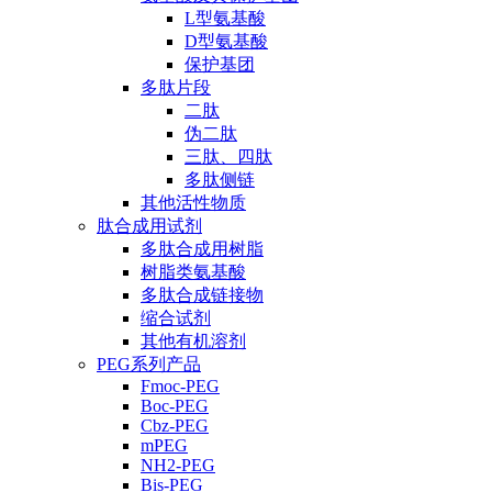
L型氨基酸
D型氨基酸
保护基团
多肽片段
二肽
伪二肽
三肽、四肽
多肽侧链
其他活性物质
肽合成用试剂
多肽合成用树脂
树脂类氨基酸
多肽合成链接物
缩合试剂
其他有机溶剂
PEG系列产品
Fmoc-PEG
Boc-PEG
Cbz-PEG
mPEG
NH2-PEG
Bis-PEG