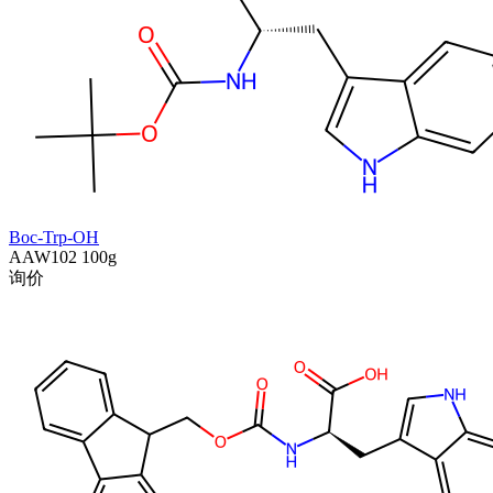
Boc-Trp-OH
AAW102
100g
询价