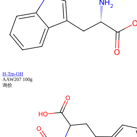
H-Trp-OH
AAW207
100g
询价