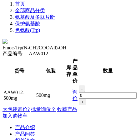
首页
全部商品分类
氨基酸及多肽片断
保护氨基酸
色氨酸(Trp)
Fmoc-Trp(N-CH2COOAll)-OH
产品编号：
AAW012
产
库
品
货号
包装
数量
存
单
价
-
询
AAW012-
500mg
500mg
价
+
大包装询价?
批量询价？
收藏产品
加入购物车
产品介绍
产品问答