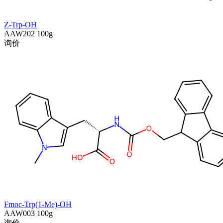
Z-Trp-OH
AAW202
100g
询价
Fmoc-Trp(1-Me)-OH
AAW003
100g
询价