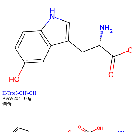
H-Trp(5-OH)-OH
AAW204
100g
询价