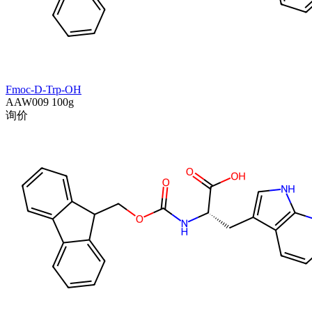
Fmoc-D-Trp-OH
AAW009
100g
询价