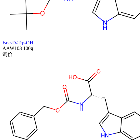
Boc-D-Trp-OH
AAW103
100g
询价