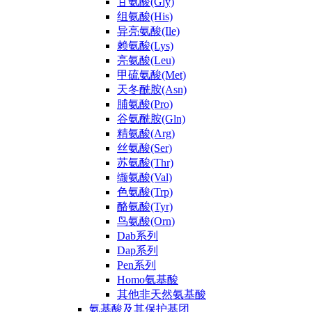
甘氨酸(Gly)
组氨酸(His)
异亮氨酸(Ile)
赖氨酸(Lys)
亮氨酸(Leu)
甲硫氨酸(Met)
天冬酰胺(Asn)
脯氨酸(Pro)
谷氨酰胺(Gln)
精氨酸(Arg)
丝氨酸(Ser)
苏氨酸(Thr)
缬氨酸(Val)
色氨酸(Trp)
酪氨酸(Tyr)
鸟氨酸(Orn)
Dab系列
Dap系列
Pen系列
Homo氨基酸
其他非天然氨基酸
氨基酸及其保护基团