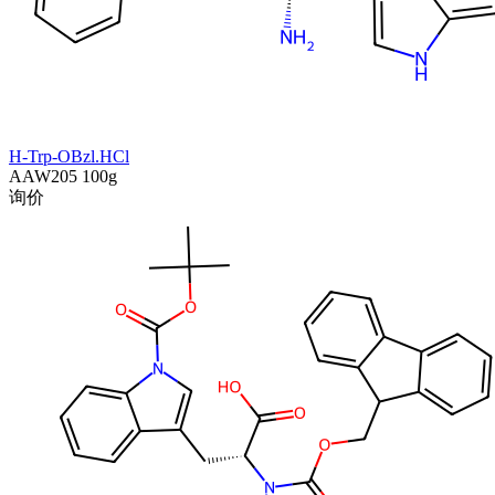
H-Trp-OBzl.HCl
AAW205
100g
询价