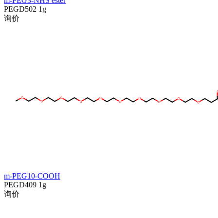
m-PEG3-NHS ester
PEGD502
1g
询价
m-PEG10-COOH
PEGD409
1g
询价