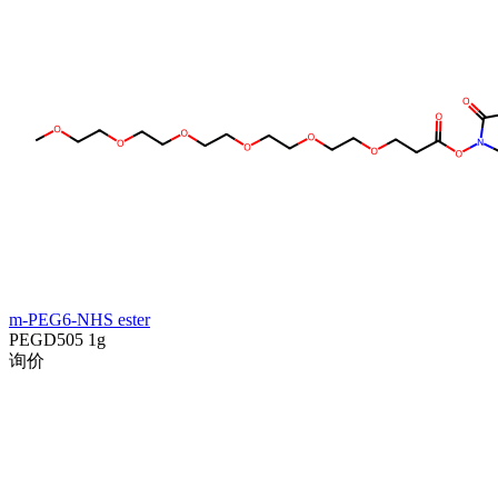
m-PEG6-NHS ester
PEGD505
1g
询价