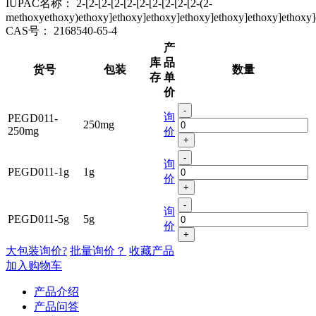
IUPAC名称：
2-[2-[2-[2-[2-[2-[2-[2-[2-[2-(2-
methoxyethoxy)ethoxy]ethoxy]ethoxy]ethoxy]ethoxy]ethoxy]ethoxy]
CAS号：
2168540-65-4
产
库
品
货号
包装
数量
存
单
价
-
询
PEGD011-
250mg
250mg
价
+
-
询
PEGD011-1g
1g
价
+
-
询
PEGD011-5g
5g
价
+
大包装询价?
批量询价？
收藏产品
加入购物车
产品介绍
产品问答