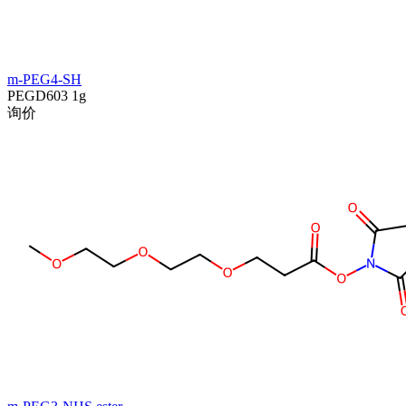
m-PEG4-SH
PEGD603
1g
询价