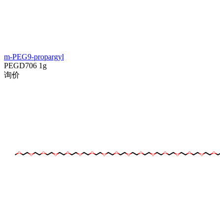
m-PEG9-propargyl
PEGD706
1g
询价