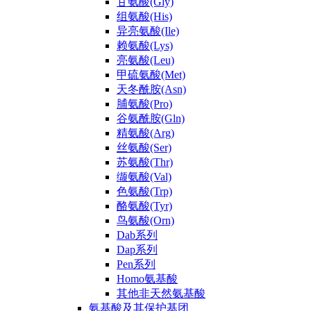
甘氨酸(Gly)
组氨酸(His)
异亮氨酸(Ile)
赖氨酸(Lys)
亮氨酸(Leu)
甲硫氨酸(Met)
天冬酰胺(Asn)
脯氨酸(Pro)
谷氨酰胺(Gln)
精氨酸(Arg)
丝氨酸(Ser)
苏氨酸(Thr)
缬氨酸(Val)
色氨酸(Trp)
酪氨酸(Tyr)
鸟氨酸(Orn)
Dab系列
Dap系列
Pen系列
Homo氨基酸
其他非天然氨基酸
氨基酸及其保护基团