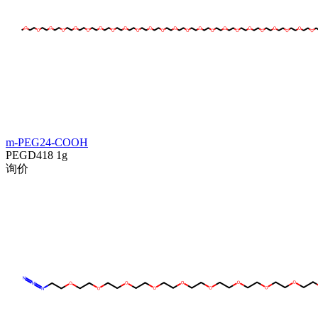
m-PEG24-COOH
PEGD418
1g
询价