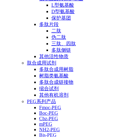
L型氨基酸
D型氨基酸
保护基团
多肽片段
二肽
伪二肽
三肽、四肽
多肽侧链
其他活性物质
肽合成用试剂
多肽合成用树脂
树脂类氨基酸
多肽合成链接物
缩合试剂
其他有机溶剂
PEG系列产品
Fmoc-PEG
Boc-PEG
Cbz-PEG
mPEG
NH2-PEG
Bis-PEG