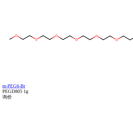
m-PEG6-Br
PEGD805
1g
询价