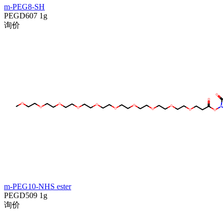
m-PEG8-SH
PEGD607
1g
询价
m-PEG10-NHS ester
PEGD509
1g
询价