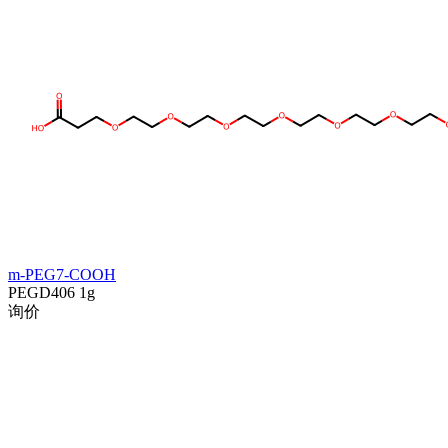
m-PEG7-COOH
PEGD406
1g
询价