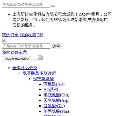
上海研纷生化科技有限公司欢迎您！2024年元月，公司
网站新版上市，我们将继续为全球新老客户提供优质、
便捷的服务。
我的订单
我的收藏
EN
搜索
0
我的购物车(
)
Toggle navigation
全部商品分类
氨基酸及多肽片断
保护氨基酸
丙氨酸(Ala)
Aib系列
半胱氨酸(Cys)
天冬氨酸(Asp)
谷氨酸(Glu)
苯丙氨酸(Phe)