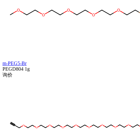
m-PEG5-Br
PEGD804
1g
询价