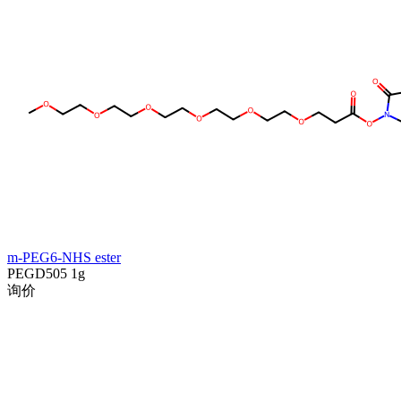
m-PEG6-NHS ester
PEGD505
1g
询价