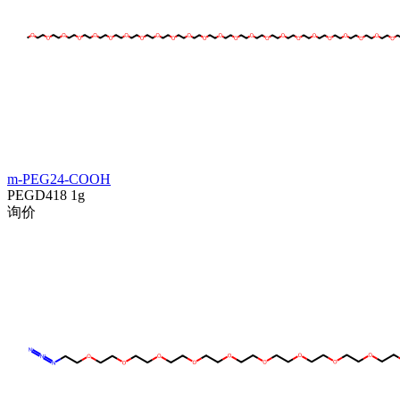
m-PEG24-COOH
PEGD418
1g
询价