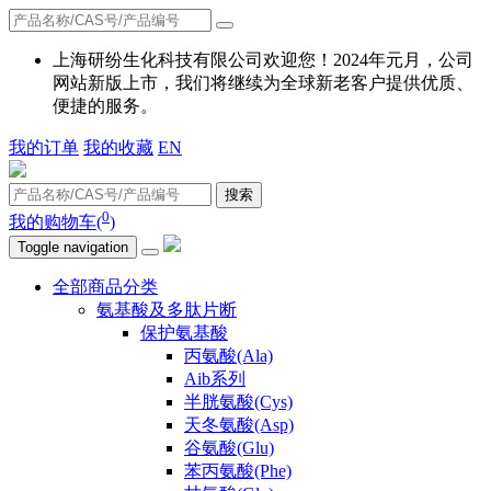
上海研纷生化科技有限公司欢迎您！2024年元月，公司
网站新版上市，我们将继续为全球新老客户提供优质、
便捷的服务。
我的订单
我的收藏
EN
搜索
0
我的购物车(
)
Toggle navigation
全部商品分类
氨基酸及多肽片断
保护氨基酸
丙氨酸(Ala)
Aib系列
半胱氨酸(Cys)
天冬氨酸(Asp)
谷氨酸(Glu)
苯丙氨酸(Phe)