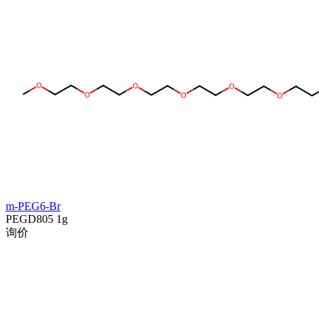
m-PEG6-Br
PEGD805
1g
询价