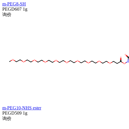
m-PEG8-SH
PEGD607
1g
询价
m-PEG10-NHS ester
PEGD509
1g
询价