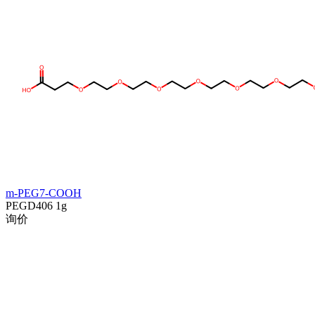
m-PEG7-COOH
PEGD406
1g
询价