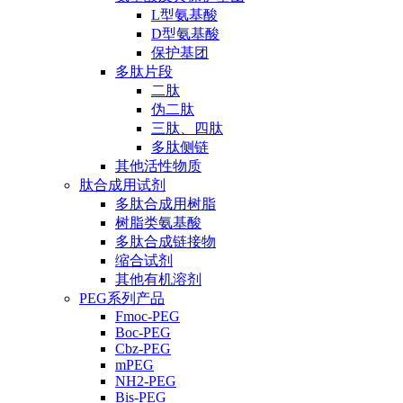
L型氨基酸
D型氨基酸
保护基团
多肽片段
二肽
伪二肽
三肽、四肽
多肽侧链
其他活性物质
肽合成用试剂
多肽合成用树脂
树脂类氨基酸
多肽合成链接物
缩合试剂
其他有机溶剂
PEG系列产品
Fmoc-PEG
Boc-PEG
Cbz-PEG
mPEG
NH2-PEG
Bis-PEG