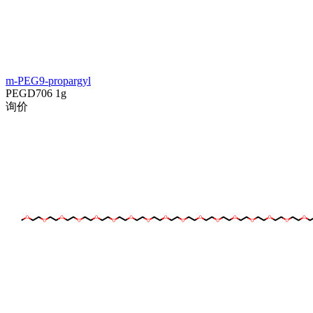
m-PEG9-propargyl
PEGD706
1g
询价