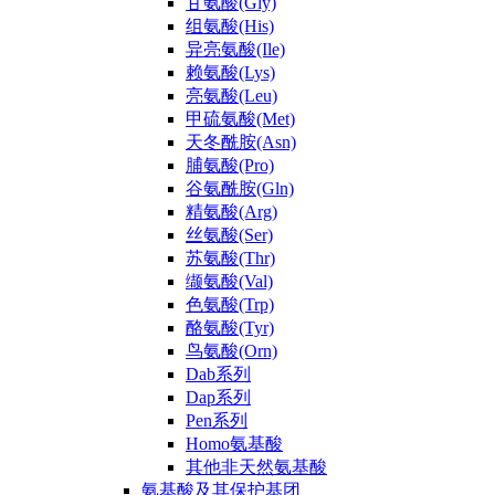
甘氨酸(Gly)
组氨酸(His)
异亮氨酸(Ile)
赖氨酸(Lys)
亮氨酸(Leu)
甲硫氨酸(Met)
天冬酰胺(Asn)
脯氨酸(Pro)
谷氨酰胺(Gln)
精氨酸(Arg)
丝氨酸(Ser)
苏氨酸(Thr)
缬氨酸(Val)
色氨酸(Trp)
酪氨酸(Tyr)
鸟氨酸(Orn)
Dab系列
Dap系列
Pen系列
Homo氨基酸
其他非天然氨基酸
氨基酸及其保护基团