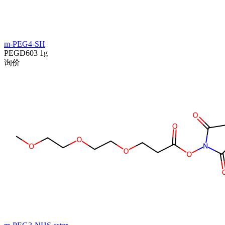
m-PEG4-SH
PEGD603
1g
询价