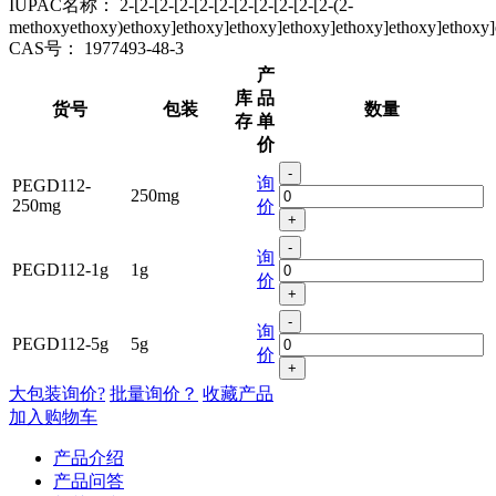
IUPAC名称：
2-[2-[2-[2-[2-[2-[2-[2-[2-[2-[2-(2-
methoxyethoxy)ethoxy]ethoxy]ethoxy]ethoxy]ethoxy]ethoxy]ethoxy]
CAS号：
1977493-48-3
产
库
品
货号
包装
数量
存
单
价
-
询
PEGD112-
250mg
250mg
价
+
-
询
PEGD112-1g
1g
价
+
-
询
PEGD112-5g
5g
价
+
大包装询价?
批量询价？
收藏产品
加入购物车
产品介绍
产品问答