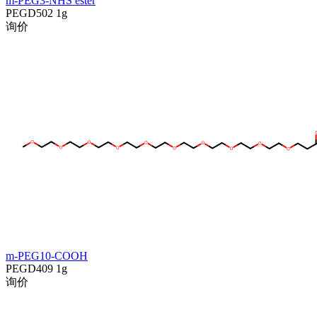
m-PEG3-NHS ester
PEGD502
1g
询价
m-PEG10-COOH
PEGD409
1g
询价