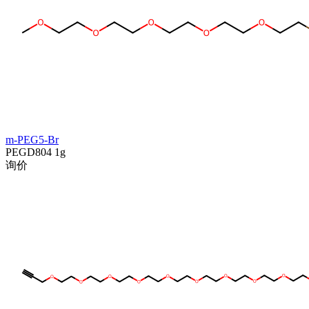
m-PEG5-Br
PEGD804
1g
询价