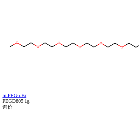
m-PEG6-Br
PEGD805
1g
询价