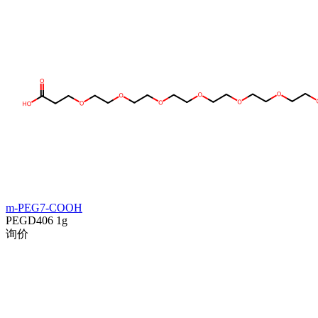
m-PEG7-COOH
PEGD406
1g
询价