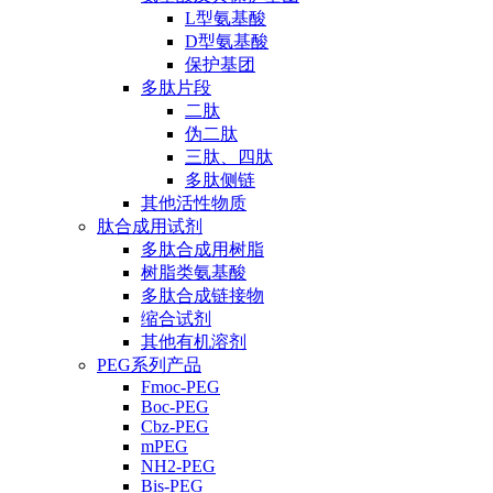
L型氨基酸
D型氨基酸
保护基团
多肽片段
二肽
伪二肽
三肽、四肽
多肽侧链
其他活性物质
肽合成用试剂
多肽合成用树脂
树脂类氨基酸
多肽合成链接物
缩合试剂
其他有机溶剂
PEG系列产品
Fmoc-PEG
Boc-PEG
Cbz-PEG
mPEG
NH2-PEG
Bis-PEG