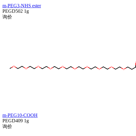
m-PEG3-NHS ester
PEGD502
1g
询价
m-PEG10-COOH
PEGD409
1g
询价