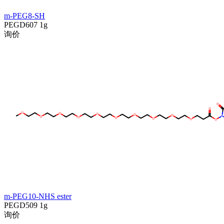
m-PEG8-SH
PEGD607
1g
询价
m-PEG10-NHS ester
PEGD509
1g
询价