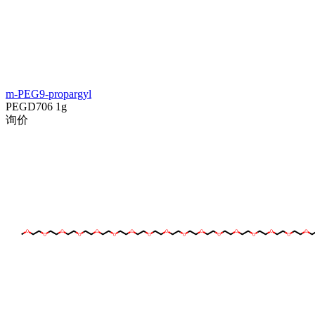
m-PEG9-propargyl
PEGD706
1g
询价