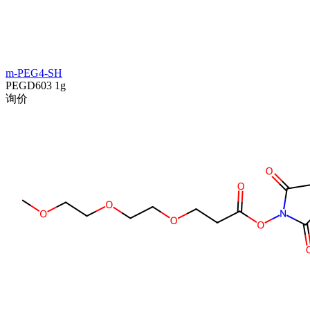
m-PEG4-SH
PEGD603
1g
询价