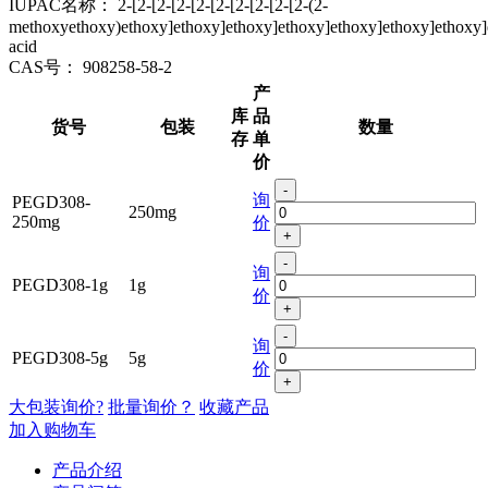
IUPAC名称：
2-[2-[2-[2-[2-[2-[2-[2-[2-[2-(2-
methoxyethoxy)ethoxy]ethoxy]ethoxy]ethoxy]ethoxy]ethoxy]ethoxy]
acid
CAS号：
908258-58-2
产
库
品
货号
包装
数量
存
单
价
-
询
PEGD308-
250mg
250mg
价
+
-
询
PEGD308-1g
1g
价
+
-
询
PEGD308-5g
5g
价
+
大包装询价?
批量询价？
收藏产品
加入购物车
产品介绍