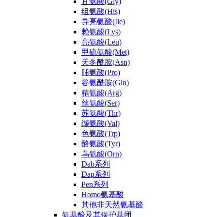
甘氨酸(Gly)
组氨酸(His)
异亮氨酸(Ile)
赖氨酸(Lys)
亮氨酸(Leu)
甲硫氨酸(Met)
天冬酰胺(Asn)
脯氨酸(Pro)
谷氨酰胺(Gln)
精氨酸(Arg)
丝氨酸(Ser)
苏氨酸(Thr)
缬氨酸(Val)
色氨酸(Trp)
酪氨酸(Tyr)
鸟氨酸(Orn)
Dab系列
Dap系列
Pen系列
Homo氨基酸
其他非天然氨基酸
氨基酸及其保护基团