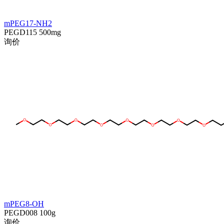
mPEG17-NH2
PEGD115
500mg
询价
mPEG8-OH
PEGD008
100g
询价