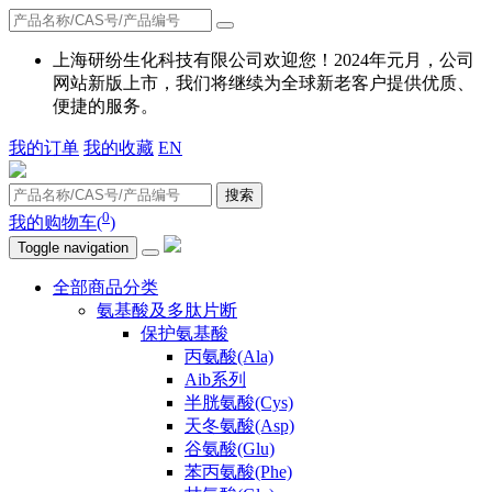
上海研纷生化科技有限公司欢迎您！2024年元月，公司
网站新版上市，我们将继续为全球新老客户提供优质、
便捷的服务。
我的订单
我的收藏
EN
搜索
0
我的购物车(
)
Toggle navigation
全部商品分类
氨基酸及多肽片断
保护氨基酸
丙氨酸(Ala)
Aib系列
半胱氨酸(Cys)
天冬氨酸(Asp)
谷氨酸(Glu)
苯丙氨酸(Phe)