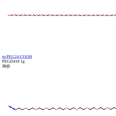
m-PEG24-COOH
PEGD418
1g
询价