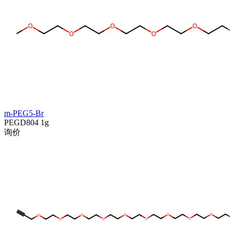
m-PEG5-Br
PEGD804
1g
询价