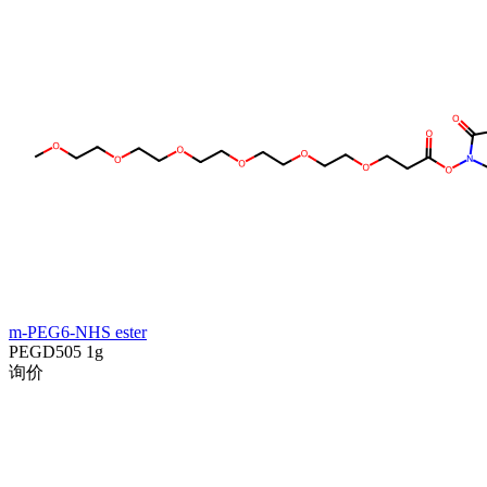
m-PEG6-NHS ester
PEGD505
1g
询价