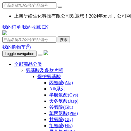
上海研纷生化科技有限公司欢迎您！2024年元月，公
我的订单
我的收藏
EN
搜索
0
我的购物车(
)
Toggle navigation
全部商品分类
氨基酸及多肽片断
保护氨基酸
丙氨酸(Ala)
Aib系列
半胱氨酸(Cys)
天冬氨酸(Asp)
谷氨酸(Glu)
苯丙氨酸(Phe)
甘氨酸(Gly)
组氨酸(His)