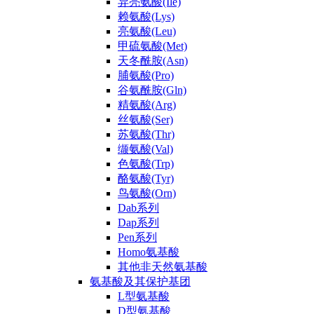
异亮氨酸(Ile)
赖氨酸(Lys)
亮氨酸(Leu)
甲硫氨酸(Met)
天冬酰胺(Asn)
脯氨酸(Pro)
谷氨酰胺(Gln)
精氨酸(Arg)
丝氨酸(Ser)
苏氨酸(Thr)
缬氨酸(Val)
色氨酸(Trp)
酪氨酸(Tyr)
鸟氨酸(Orn)
Dab系列
Dap系列
Pen系列
Homo氨基酸
其他非天然氨基酸
氨基酸及其保护基团
L型氨基酸
D型氨基酸