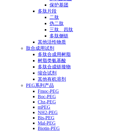
保护基团
多肽片段
二肽
伪二肽
三肽、四肽
多肽侧链
其他活性物质
肽合成用试剂
多肽合成用树脂
树脂类氨基酸
多肽合成链接物
缩合试剂
其他有机溶剂
PEG系列产品
Fmoc-PEG
Boc-PEG
Cbz-PEG
mPEG
NH2-PEG
Bis-PEG
Mal-PEG
Biotin-PEG