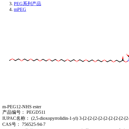
PEG系列产品
mPEG
m-PEG12-NHS ester
产品编号：
PEGD511
IUPAC名称：
(2,5-dioxopyrrolidin-1-yl) 3-[2-[2-[2-[2-[2-[2-[2-[
CAS号：
756525-94-7