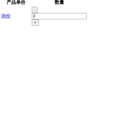
产品单价
数量
-
询价
+