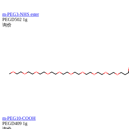
m-PEG3-NHS ester
PEGD502
1g
询价
m-PEG10-COOH
PEGD409
1g
询价