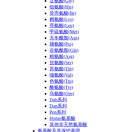
甘氨酸(Gly)
组氨酸(His)
异亮氨酸(Ile)
赖氨酸(Lys)
亮氨酸(Leu)
甲硫氨酸(Met)
天冬酰胺(Asn)
脯氨酸(Pro)
谷氨酰胺(Gln)
精氨酸(Arg)
丝氨酸(Ser)
苏氨酸(Thr)
缬氨酸(Val)
色氨酸(Trp)
酪氨酸(Tyr)
鸟氨酸(Orn)
Dab系列
Dap系列
Pen系列
Homo氨基酸
其他非天然氨基酸
氨基酸及其保护基团