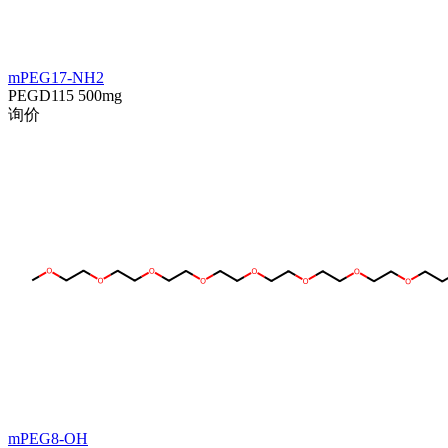
mPEG17-NH2
PEGD115
500mg
询价
mPEG8-OH