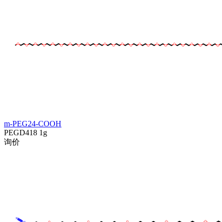
m-PEG24-COOH
PEGD418
1g
询价