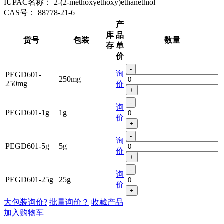
IUPAC名称：
2-(2-methoxyethoxy)ethanethiol
CAS号：
88778-21-6
产
库
品
货号
包装
数量
存
单
价
-
询
PEGD601-
250mg
250mg
价
+
-
询
PEGD601-1g
1g
价
+
-
询
PEGD601-5g
5g
价
+
-
询
PEGD601-25g
25g
价
+
大包装询价?
批量询价？
收藏产品
加入购物车