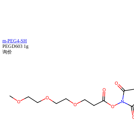
m-PEG4-SH
PEGD603
1g
询价