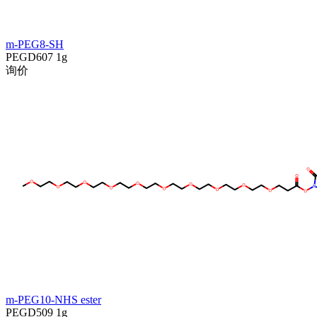
m-PEG8-SH
PEGD607
1g
询价
m-PEG10-NHS ester
PEGD509
1g