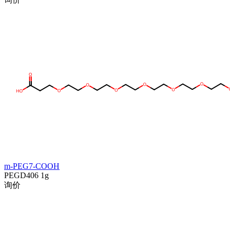
m-PEG7-COOH
PEGD406
1g
询价