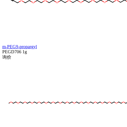
m-PEG9-propargyl
PEGD706
1g
询价