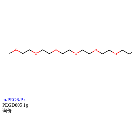
m-PEG6-Br
PEGD805
1g
询价