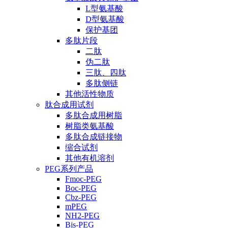
L型氨基酸
D型氨基酸
保护基团
多肽片段
二肽
伪二肽
三肽、四肽
多肽侧链
其他活性物质
肽合成用试剂
多肽合成用树脂
树脂类氨基酸
多肽合成链接物
缩合试剂
其他有机溶剂
PEG系列产品
Fmoc-PEG
Boc-PEG
Cbz-PEG
mPEG
NH2-PEG
Bis-PEG