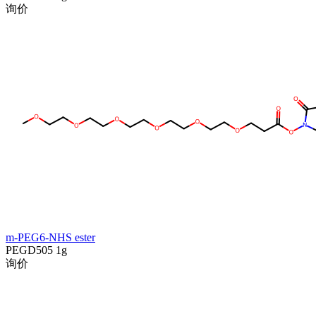
询价
m-PEG6-NHS ester
PEGD505
1g
询价