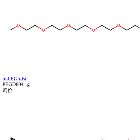
m-PEG5-Br
PEGD804
1g
询价