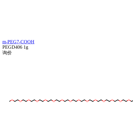
m-PEG7-COOH
PEGD406
1g
询价