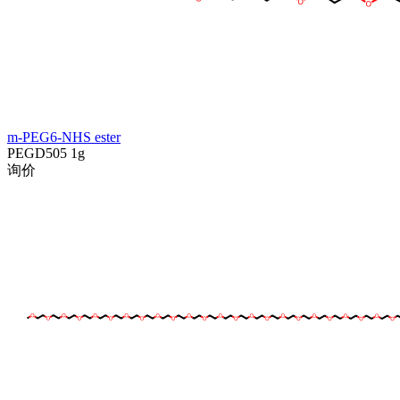
m-PEG6-NHS ester
PEGD505
1g
询价