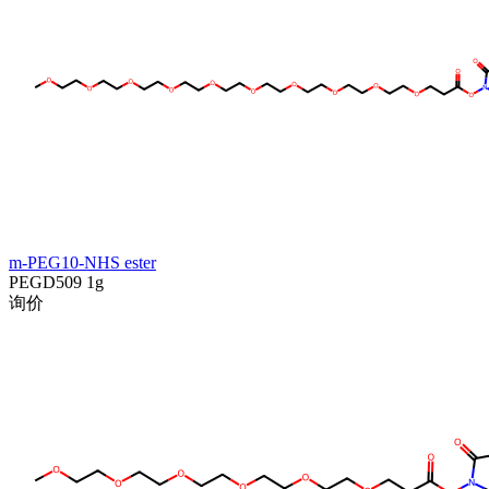
m-PEG10-NHS ester
PEGD509
1g
询价