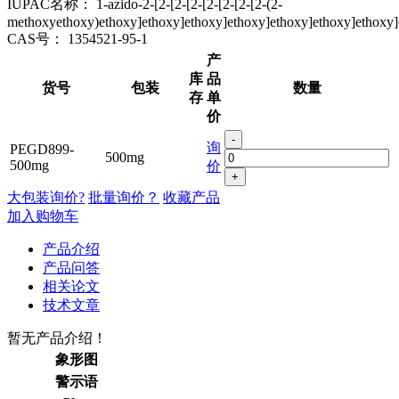
IUPAC名称：
1-azido-2-[2-[2-[2-[2-[2-[2-[2-(2-
methoxyethoxy)ethoxy]ethoxy]ethoxy]ethoxy]ethoxy]ethoxy]ethoxy]
CAS号：
1354521-95-1
产
库
品
货号
包装
数量
存
单
价
-
询
PEGD899-
500mg
500mg
价
+
大包装询价?
批量询价？
收藏产品
加入购物车
产品介绍
产品问答
相关论文
技术文章
暂无产品介绍！
象形图
警示语