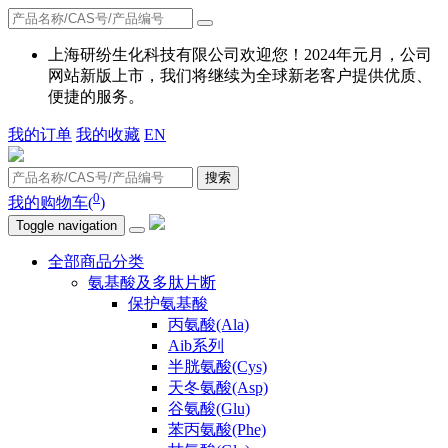
上海研纷生化科技有限公司欢迎您！2024年元月，公司
网站新版上市，我们将继续为全球新老客户提供优质、
便捷的服务。
我的订单
我的收藏
EN
搜索
0
我的购物车(
)
Toggle navigation
全部商品分类
氨基酸及多肽片断
保护氨基酸
丙氨酸(Ala)
Aib系列
半胱氨酸(Cys)
天冬氨酸(Asp)
谷氨酸(Glu)
苯丙氨酸(Phe)