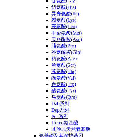
甘氨酸(Gly)
组氨酸(His)
异亮氨酸(Ile)
赖氨酸(Lys)
亮氨酸(Leu)
甲硫氨酸(Met)
天冬酰胺(Asn)
脯氨酸(Pro)
谷氨酰胺(Gln)
精氨酸(Arg)
丝氨酸(Ser)
苏氨酸(Thr)
缬氨酸(Val)
色氨酸(Trp)
酪氨酸(Tyr)
鸟氨酸(Orn)
Dab系列
Dap系列
Pen系列
Homo氨基酸
其他非天然氨基酸
氨基酸及其保护基团