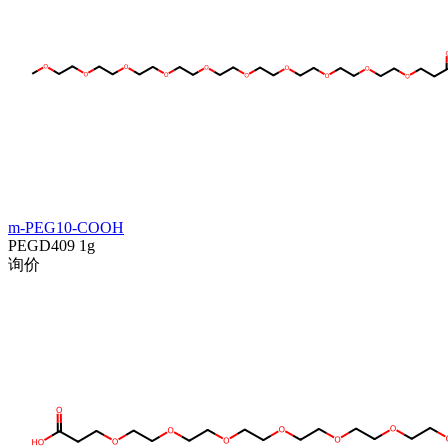
m-PEG10-COOH
PEGD409
1g
询价