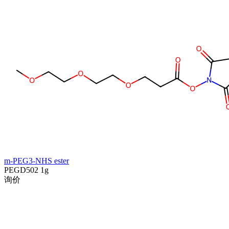
m-PEG3-NHS ester
PEGD502
1g
询价