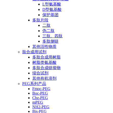
L型氨基酸
D型氨基酸
保护基团
多肽片段
二肽
伪二肽
三肽、四肽
多肽侧链
其他活性物质
肽合成用试剂
多肽合成用树脂
树脂类氨基酸
多肽合成链接物
缩合试剂
其他有机溶剂
PEG系列产品
Fmoc-PEG
Boc-PEG
Cbz-PEG
mPEG
NH2-PEG
Bis-PEG