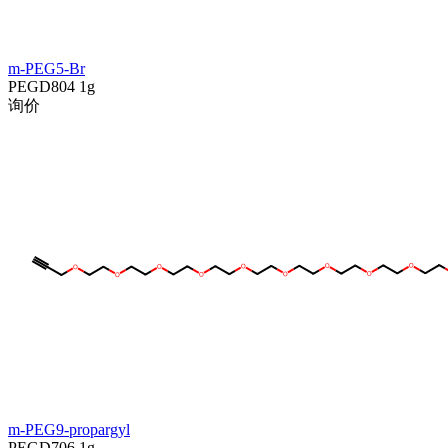
m-PEG5-Br
PEGD804
1g
询价
m-PEG9-propargyl
PEGD706
1g