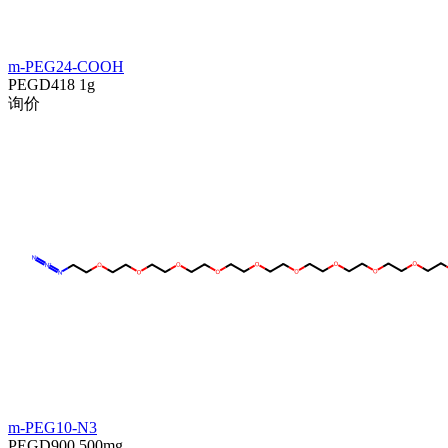
m-PEG24-COOH
PEGD418
1g
询价
m-PEG10-N3
PEGD900
500mg