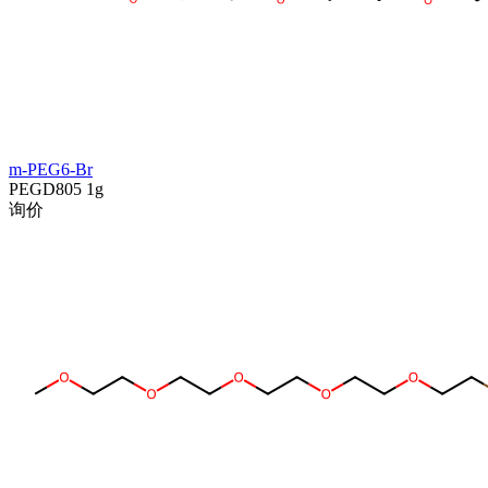
m-PEG6-Br
PEGD805
1g
询价