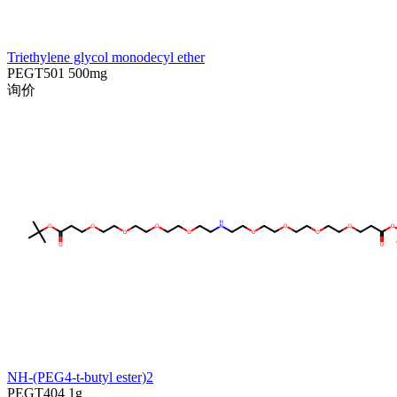
Triethylene glycol monodecyl ether
PEGT501
500mg
询价
NH-(PEG4-t-butyl ester)2
PEGT404
1g