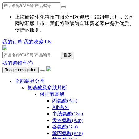
上海研纷生化科技有限公司欢迎您！2024年元月，公司
网站新版上市，我们将继续为全球新老客户提供优质、
便捷的服务。
我的订单
我的收藏
EN
搜索
0
我的购物车(
)
Toggle navigation
全部商品分类
氨基酸及多肽片断
保护氨基酸
丙氨酸(Ala)
Aib系列
半胱氨酸(Cys)
天冬氨酸(Asp)
谷氨酸(Glu)
苯丙氨酸(Phe)