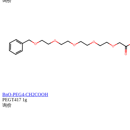
询价
BnO-PEG4-CH2COOH
PEGT417
1g
询价