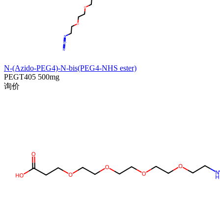
N-(Azido-PEG4)-N-bis(PEG4-NHS ester)
PEGT405
500mg
询价