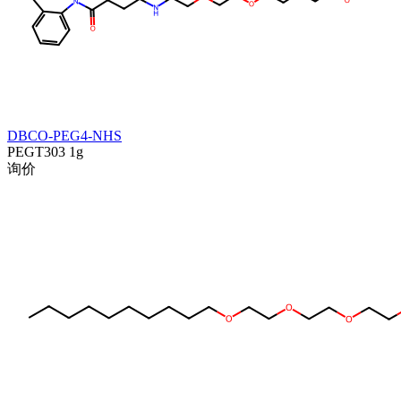
DBCO-PEG4-NHS
PEGT303
1g
询价