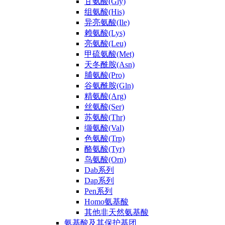
甘氨酸(Gly)
组氨酸(His)
异亮氨酸(Ile)
赖氨酸(Lys)
亮氨酸(Leu)
甲硫氨酸(Met)
天冬酰胺(Asn)
脯氨酸(Pro)
谷氨酰胺(Gln)
精氨酸(Arg)
丝氨酸(Ser)
苏氨酸(Thr)
缬氨酸(Val)
色氨酸(Trp)
酪氨酸(Tyr)
鸟氨酸(Orn)
Dab系列
Dap系列
Pen系列
Homo氨基酸
其他非天然氨基酸
氨基酸及其保护基团