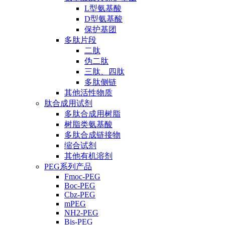
L型氨基酸
D型氨基酸
保护基团
多肽片段
二肽
伪二肽
三肽、四肽
多肽侧链
其他活性物质
肽合成用试剂
多肽合成用树脂
树脂类氨基酸
多肽合成链接物
缩合试剂
其他有机溶剂
PEG系列产品
Fmoc-PEG
Boc-PEG
Cbz-PEG
mPEG
NH2-PEG
Bis-PEG