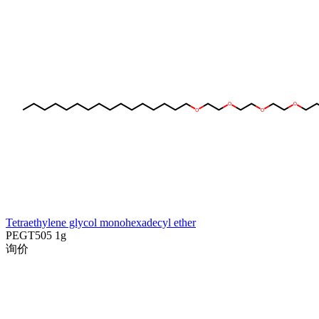
Tetraethylene glycol monohexadecyl ether
PEGT505
1g
询价