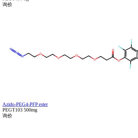
询价
Azido-PEG4-PFP ester
PEGT103
500mg
询价