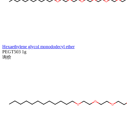
Hexaethylene glycol monododecyl ether
PEGT503
1g
询价