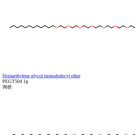
Heptaethylene glycol monododecyl ether
PEGT504
1g
询价