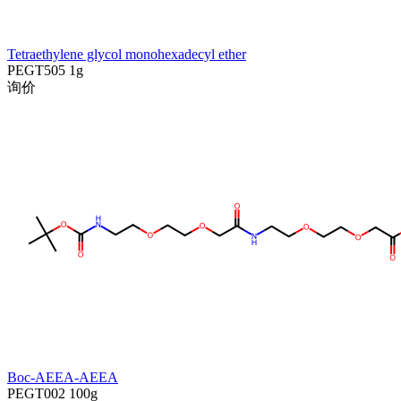
Tetraethylene glycol monohexadecyl ether
PEGT505
1g
询价
Boc-AEEA-AEEA
PEGT002
100g