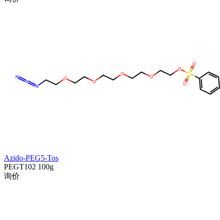
Azido-PEG5-Tos
PEGT102
100g
询价