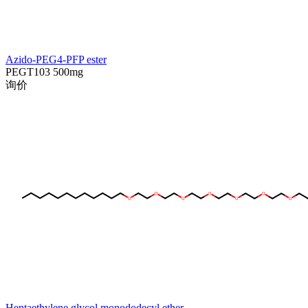
Azido-PEG4-PFP ester
PEGT103
500mg
询价
Heptaethylene glycol monododecyl ether