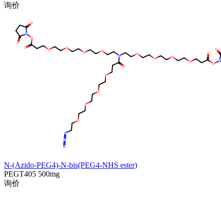
询价
N-(Azido-PEG4)-N-bis(PEG4-NHS ester)
PEGT405
500mg
询价