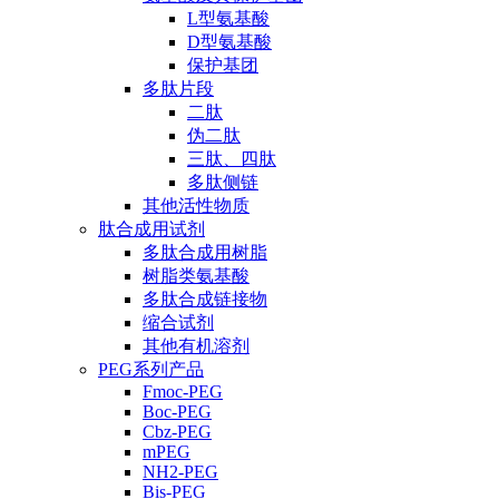
L型氨基酸
D型氨基酸
保护基团
多肽片段
二肽
伪二肽
三肽、四肽
多肽侧链
其他活性物质
肽合成用试剂
多肽合成用树脂
树脂类氨基酸
多肽合成链接物
缩合试剂
其他有机溶剂
PEG系列产品
Fmoc-PEG
Boc-PEG
Cbz-PEG
mPEG
NH2-PEG
Bis-PEG