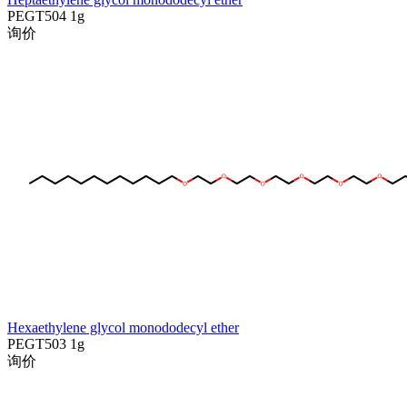
PEGT504
1g
询价
Hexaethylene glycol monododecyl ether
PEGT503
1g
询价