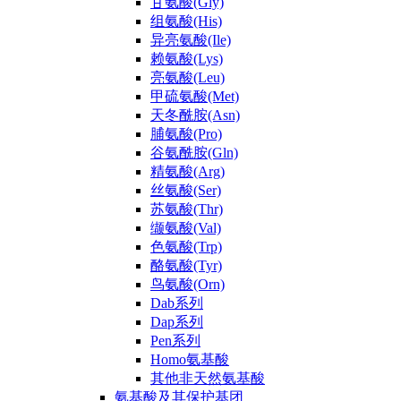
甘氨酸(Gly)
组氨酸(His)
异亮氨酸(Ile)
赖氨酸(Lys)
亮氨酸(Leu)
甲硫氨酸(Met)
天冬酰胺(Asn)
脯氨酸(Pro)
谷氨酰胺(Gln)
精氨酸(Arg)
丝氨酸(Ser)
苏氨酸(Thr)
缬氨酸(Val)
色氨酸(Trp)
酪氨酸(Tyr)
鸟氨酸(Orn)
Dab系列
Dap系列
Pen系列
Homo氨基酸
其他非天然氨基酸
氨基酸及其保护基团