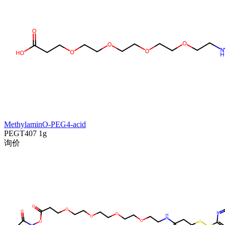
MethylaminO-PEG4-acid
PEGT407
1g
询价