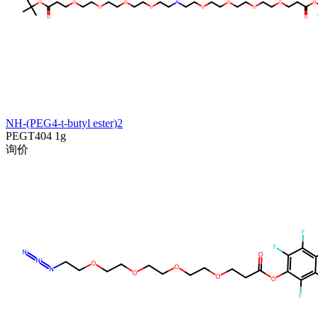
NH-(PEG4-t-butyl ester)2
PEGT404
1g
询价