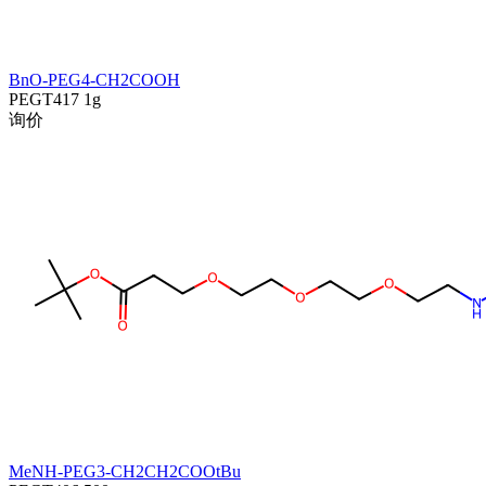
BnO-PEG4-CH2COOH
PEGT417
1g
询价
MeNH-PEG3-CH2CH2COOtBu