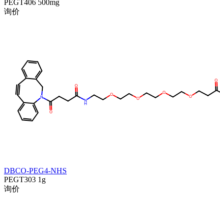
PEGT406
500mg
询价
DBCO-PEG4-NHS
PEGT303
1g
询价