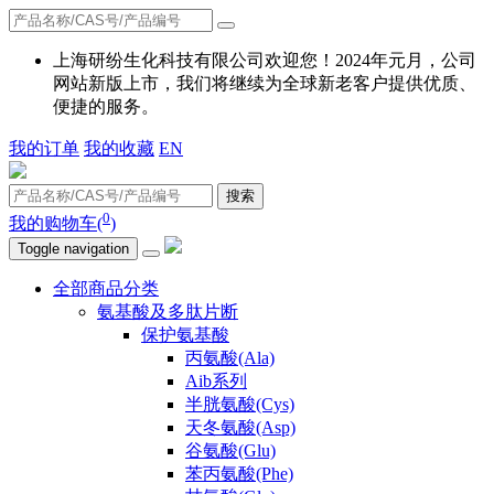
上海研纷生化科技有限公司欢迎您！2024年元月，公司
网站新版上市，我们将继续为全球新老客户提供优质、
便捷的服务。
我的订单
我的收藏
EN
搜索
0
我的购物车(
)
Toggle navigation
全部商品分类
氨基酸及多肽片断
保护氨基酸
丙氨酸(Ala)
Aib系列
半胱氨酸(Cys)
天冬氨酸(Asp)
谷氨酸(Glu)
苯丙氨酸(Phe)