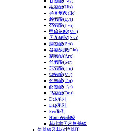
甘氨酸(Gly)
组氨酸(His)
异亮氨酸(Ile)
赖氨酸(Lys)
亮氨酸(Leu)
甲硫氨酸(Met)
天冬酰胺(Asn)
脯氨酸(Pro)
谷氨酰胺(Gln)
精氨酸(Arg)
丝氨酸(Ser)
苏氨酸(Thr)
缬氨酸(Val)
色氨酸(Trp)
酪氨酸(Tyr)
鸟氨酸(Orn)
Dab系列
Dap系列
Pen系列
Homo氨基酸
其他非天然氨基酸
氨基酸及其保护基团