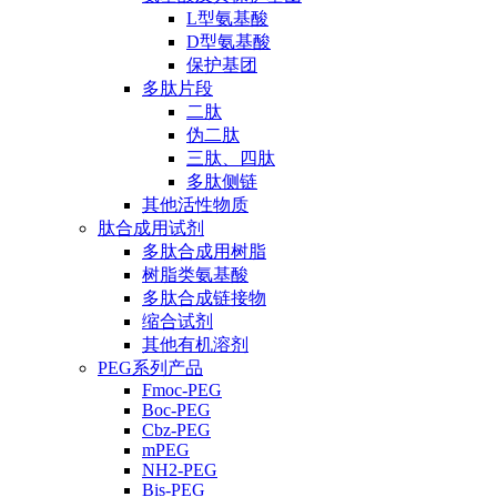
L型氨基酸
D型氨基酸
保护基团
多肽片段
二肽
伪二肽
三肽、四肽
多肽侧链
其他活性物质
肽合成用试剂
多肽合成用树脂
树脂类氨基酸
多肽合成链接物
缩合试剂
其他有机溶剂
PEG系列产品
Fmoc-PEG
Boc-PEG
Cbz-PEG
mPEG
NH2-PEG
Bis-PEG