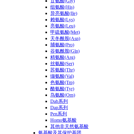
甘氨酸(Gly)
组氨酸(His)
异亮氨酸(Ile)
赖氨酸(Lys)
亮氨酸(Leu)
甲硫氨酸(Met)
天冬酰胺(Asn)
脯氨酸(Pro)
谷氨酰胺(Gln)
精氨酸(Arg)
丝氨酸(Ser)
苏氨酸(Thr)
缬氨酸(Val)
色氨酸(Trp)
酪氨酸(Tyr)
鸟氨酸(Orn)
Dab系列
Dap系列
Pen系列
Homo氨基酸
其他非天然氨基酸
氨基酸及其保护基团