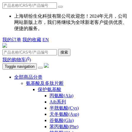
上海研纷生化科技有限公司欢迎您！2024年元月，公司
网站新版上市，我们将继续为全球新老客户提供优质、
便捷的服务。
我的订单
我的收藏
EN
搜索
0
我的购物车(
)
Toggle navigation
全部商品分类
氨基酸及多肽片断
保护氨基酸
丙氨酸(Ala)
Aib系列
半胱氨酸(Cys)
天冬氨酸(Asp)
谷氨酸(Glu)
苯丙氨酸(Phe)