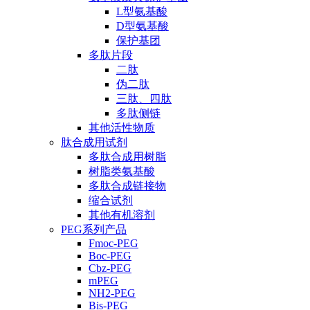
L型氨基酸
D型氨基酸
保护基团
多肽片段
二肽
伪二肽
三肽、四肽
多肽侧链
其他活性物质
肽合成用试剂
多肽合成用树脂
树脂类氨基酸
多肽合成链接物
缩合试剂
其他有机溶剂
PEG系列产品
Fmoc-PEG
Boc-PEG
Cbz-PEG
mPEG
NH2-PEG
Bis-PEG