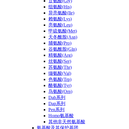
甘氨酸(Gly)
组氨酸(His)
异亮氨酸(Ile)
赖氨酸(Lys)
亮氨酸(Leu)
甲硫氨酸(Met)
天冬酰胺(Asn)
脯氨酸(Pro)
谷氨酰胺(Gln)
精氨酸(Arg)
丝氨酸(Ser)
苏氨酸(Thr)
缬氨酸(Val)
色氨酸(Trp)
酪氨酸(Tyr)
鸟氨酸(Orn)
Dab系列
Dap系列
Pen系列
Homo氨基酸
其他非天然氨基酸
氨基酸及其保护基团