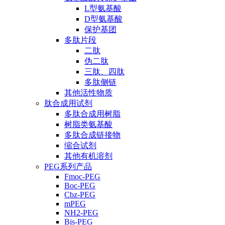
L型氨基酸
D型氨基酸
保护基团
多肽片段
二肽
伪二肽
三肽、四肽
多肽侧链
其他活性物质
肽合成用试剂
多肽合成用树脂
树脂类氨基酸
多肽合成链接物
缩合试剂
其他有机溶剂
PEG系列产品
Fmoc-PEG
Boc-PEG
Cbz-PEG
mPEG
NH2-PEG
Bis-PEG