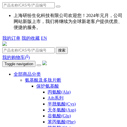
上海研纷生化科技有限公司欢迎您！2024年元月，公司
网站新版上市，我们将继续为全球新老客户提供优质、
便捷的服务。
我的订单
我的收藏
EN
搜索
0
我的购物车(
)
Toggle navigation
全部商品分类
氨基酸及多肽片断
保护氨基酸
丙氨酸(Ala)
Aib系列
半胱氨酸(Cys)
天冬氨酸(Asp)
谷氨酸(Glu)
苯丙氨酸(Phe)